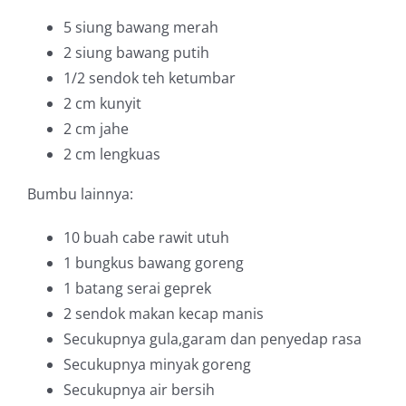
5 siung
bawang merah
2 siung
bawang putih
1/2 sendok teh
ketumbar
2 cm
kunyit
2 cm
jahe
2 cm
lengkuas
Bumbu lainnya:
10 buah
cabe rawit utuh
1 bungkus
bawang goreng
1 batang
serai geprek
2 sendok makan
kecap manis
Secukupnya
gula,garam dan penyedap rasa
Secukupnya
minyak goreng
Secukupnya
air bersih