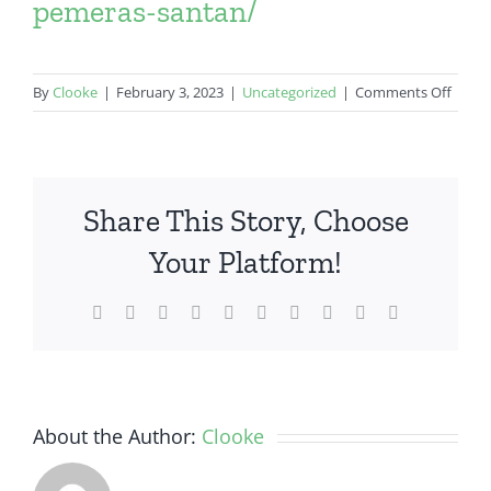
pemeras-santan/
on
By
Clooke
|
February 3, 2023
|
Uncategorized
|
Comments Off
resep
masa
ikan
pari
Share This Story, Choose
tanpa
santa
Your Platform!
Facebook
Twitter
Reddit
LinkedIn
WhatsApp
Tumblr
Pinterest
Vk
Xing
Email
About the Author:
Clooke