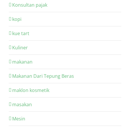
Konsultan pajak
kopi
kue tart
Kuliner
makanan
Makanan Dari Tepung Beras
maklon kosmetik
masakan
Mesin