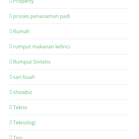
Property
proses penanaman padi
Rumah
rumput makanan kelinci
Rumput Sintetis
sari buah
showbiz
Tekno
Teknologi
Tips