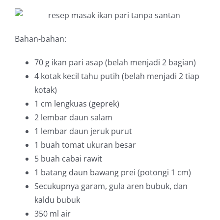
Bahan-bahan:
70 g
ikan pari asap (belah menjadi 2 bagian)
4 kotak kecil
tahu putih (belah menjadi 2 tiap
kotak)
1 cm
lengkuas (geprek)
2 lembar
daun salam
1 lembar
daun jeruk purut
1 buah
tomat ukuran besar
5 buah
cabai rawit
1 batang
daun bawang prei (potongi 1 cm)
Secukupnya
garam, gula aren bubuk, dan
kaldu bubuk
350 ml
air