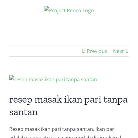
Skip
to
content
Previous
Next
View
Larger
Image
resep masak ikan pari tanpa
santan
Resep masak ikan pari tanpa santan. Ikan pari
adalah salah satu ikan yang mudah ditemukan di