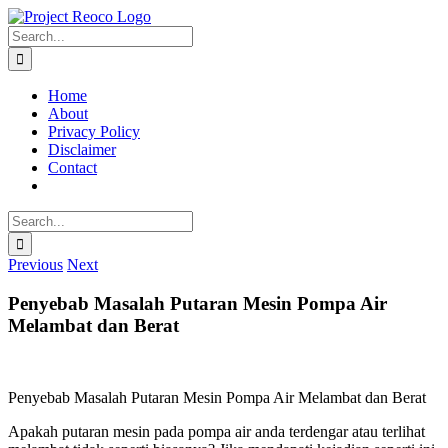
Skip
to
Search
content
for:
Home
About
Privacy Policy
Disclaimer
Contact
Search
for:
Previous
Next
Penyebab Masalah Putaran Mesin Pompa Air
Melambat dan Berat
Penyebab Masalah Putaran Mesin Pompa Air Melambat dan Berat
Apakah putaran mesin pada pompa air anda terdengar atau terlihat