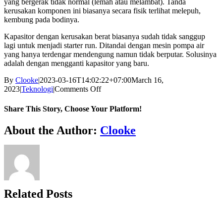
yang bergerak tidak normal (lemah atau melambat). Tanda
kerusakan komponen ini biasanya secara fisik terlihat melepuh,
kembung pada bodinya.
Kapasitor dengan kerusakan berat biasanya sudah tidak sanggup
lagi untuk menjadi starter run. Ditandai dengan mesin pompa air
yang hanya terdengar mendengung namun tidak berputar. Solusinya
adalah dengan mengganti kapasitor yang baru.
By
Clooke
|
2023-03-16T14:02:22+07:00
March 16,
on
2023
|
Teknologi
|
Comments Off
Penyebab
Masalah
Share This Story, Choose Your Platform!
Putaran
Mesin
Facebook
Twitter
Reddit
LinkedIn
WhatsApp
Tumblr
Pinterest
Vk
Xing
Email
About the Author:
Clooke
Pompa
Air
Melambat
dan
Berat
Related Posts