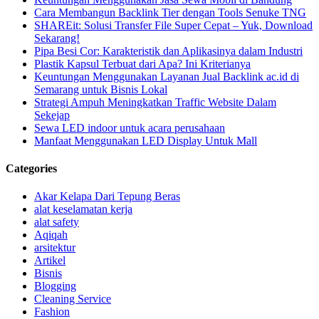
Cara Membangun Backlink Tier dengan Tools Senuke TNG
SHAREit: Solusi Transfer File Super Cepat – Yuk, Download
Sekarang!
Pipa Besi Cor: Karakteristik dan Aplikasinya dalam Industri
Plastik Kapsul Terbuat dari Apa? Ini Kriterianya
Keuntungan Menggunakan Layanan Jual Backlink ac.id di
Semarang untuk Bisnis Lokal
Strategi Ampuh Meningkatkan Traffic Website Dalam
Sekejap
Sewa LED indoor untuk acara perusahaan
Manfaat Menggunakan LED Display Untuk Mall
Categories
Akar Kelapa Dari Tepung Beras
alat keselamatan kerja
alat safety
Aqiqah
arsitektur
Artikel
Bisnis
Blogging
Cleaning Service
Fashion