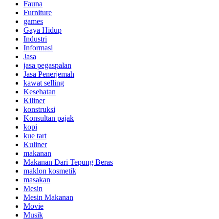
Fauna
Furniture
games
Gaya Hidup
Industri
Informasi
Jasa
jasa pegaspalan
Jasa Penerjemah
kawat selling
Kesehatan
Kiliner
konstruksi
Konsultan pajak
kopi
kue tart
Kuliner
makanan
Makanan Dari Tepung Beras
maklon kosmetik
masakan
Mesin
Mesin Makanan
Movie
Musik