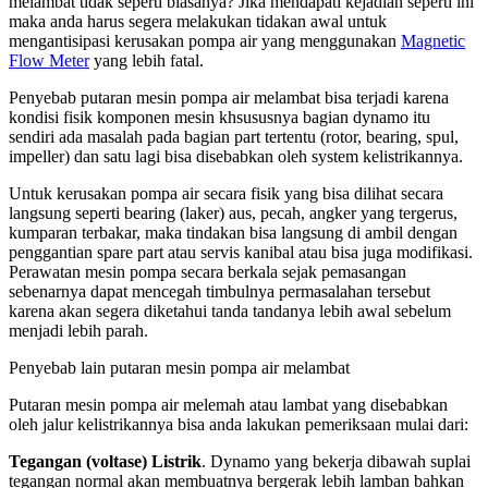
melambat tidak seperti biasanya? Jika mendapati kejadian seperti ini
maka anda harus segera melakukan tidakan awal untuk
mengantisipasi kerusakan pompa air yang menggunakan
Magnetic
Flow Meter
yang lebih fatal.
Penyebab putaran mesin pompa air melambat bisa terjadi karena
kondisi fisik komponen mesin khsususnya bagian dynamo itu
sendiri ada masalah pada bagian part tertentu (rotor, bearing, spul,
impeller) dan satu lagi bisa disebabkan oleh system kelistrikannya.
Untuk kerusakan pompa air secara fisik yang bisa dilihat secara
langsung seperti bearing (laker) aus, pecah, angker yang tergerus,
kumparan terbakar, maka tindakan bisa langsung di ambil dengan
penggantian spare part atau servis kanibal atau bisa juga modifikasi.
Perawatan mesin pompa secara berkala sejak pemasangan
sebenarnya dapat mencegah timbulnya permasalahan tersebut
karena akan segera diketahui tanda tandanya lebih awal sebelum
menjadi lebih parah.
Penyebab lain putaran mesin pompa air melambat
Putaran mesin pompa air melemah atau lambat yang disebabkan
oleh jalur kelistrikannya bisa anda lakukan pemeriksaan mulai dari:
Tegangan (voltase) Listrik
. Dynamo yang bekerja dibawah suplai
tegangan normal akan membuatnya bergerak lebih lamban bahkan