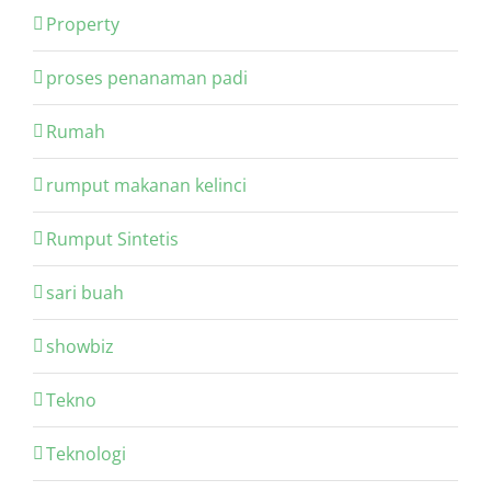
Property
proses penanaman padi
Rumah
rumput makanan kelinci
Rumput Sintetis
sari buah
showbiz
Tekno
Teknologi