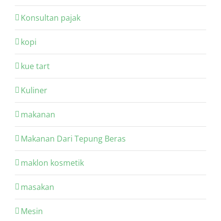
Konsultan pajak
kopi
kue tart
Kuliner
makanan
Makanan Dari Tepung Beras
maklon kosmetik
masakan
Mesin