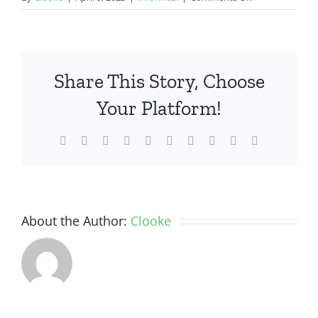
Rekomendasi
Komik
Fantasi
Share This Story, Choose
Your Platform!
Facebook
Twitter
Reddit
LinkedIn
WhatsApp
Tumblr
Pinterest
Vk
Xing
Email
About the Author:
Clooke