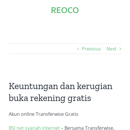
Skip
to
content
Previous
Next
View
Larger
Keuntungan dan kerugian
Image
buka rekening gratis
Akun online Transferwise Gratis
BSI net syariah internet
–
Bersama Transferwise,