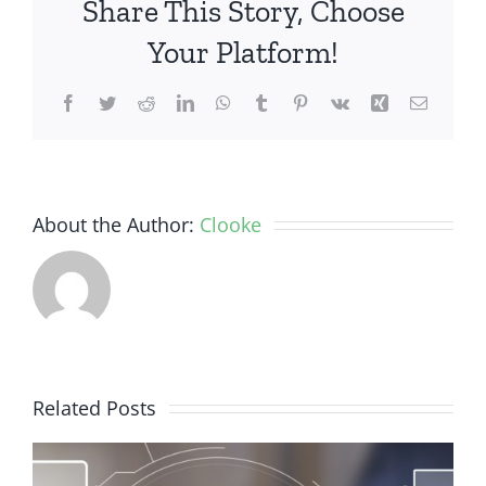
Share This Story, Choose
rekening
gratis
Your Platform!
Facebook
Twitter
Reddit
LinkedIn
WhatsApp
Tumblr
Pinterest
Vk
Xing
Email
About the Author:
Clooke
Related Posts