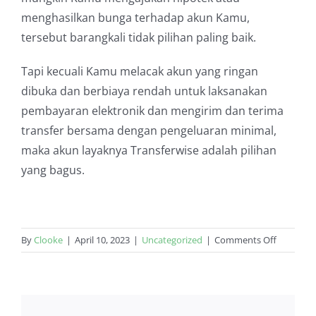
menghasilkan bunga terhadap akun Kamu,
tersebut barangkali tidak pilihan paling baik.
Tapi kecuali Kamu melacak akun yang ringan
dibuka dan berbiaya rendah untuk laksanakan
pembayaran elektronik dan mengirim dan terima
transfer bersama dengan pengeluaran minimal,
maka akun layaknya Transferwise adalah pilihan
yang bagus.
on
By
Clooke
|
April 10, 2023
|
Uncategorized
|
Comments Off
Keuntun
dan
kerugian
buka