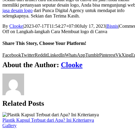
memiliki pertanyaan seputar desain logo, Anda bisa mengunjungi we
jasa desain logo
dari Punca Digital Agency untuk mendapat info
selengkapnya. Sekian dan Terima Kasih.
By
Clooke
|
2023-07-17T11:54:27+07:00
July 17, 2023
|
Bisnis
|
Commen
Off
on Langkah-langkah Cara Membuat logo di Canva
Share This Story, Choose Your Platform!
Facebook
Twitter
Reddit
LinkedIn
WhatsApp
Tumblr
Pinterest
Vk
Xing
E
About the Author:
Clooke
Related Posts
Plastik Kapsul Terbuat dari Apa? Ini Kriterianya
Gallery