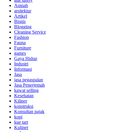
alat safety
Aqiqah
arsitektur
Artikel
Bisnis
Blogging
Cleaning Service
Fashion
Fauna
Furniture
games
Gaya Hidup
Industri
Informasi
Jasa
jasa pegaspalan
Jasa Penerjemah
kawat selling
Kesehatan
Kiliner
konstruksi
Konsultan pajak
kopi
kue tart
Kuliner