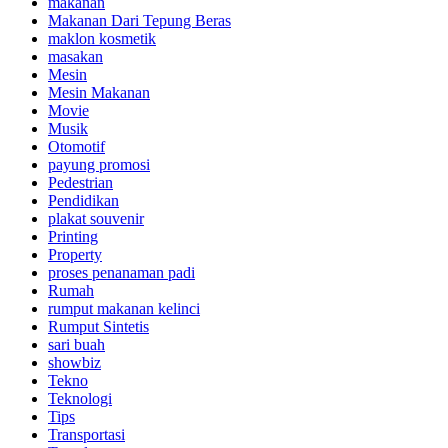
makanan
Makanan Dari Tepung Beras
maklon kosmetik
masakan
Mesin
Mesin Makanan
Movie
Musik
Otomotif
payung promosi
Pedestrian
Pendidikan
plakat souvenir
Printing
Property
proses penanaman padi
Rumah
rumput makanan kelinci
Rumput Sintetis
sari buah
showbiz
Tekno
Teknologi
Tips
Transportasi