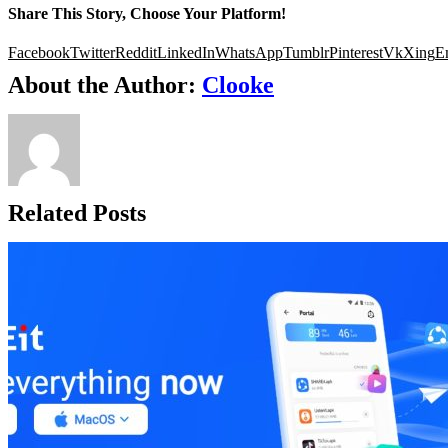
Share This Story, Choose Your Platform!
Facebook
Twitter
Reddit
LinkedIn
WhatsApp
Tumblr
Pinterest
Vk
Xing
E
About the Author:
Clooke
Related Posts