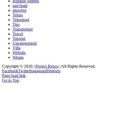
Rumput Sintetis
sari buah
showbiz
Tekno
Teknologi
Tips
Transportasi
Travel
Tutorial
Uncategorized
Villa
Website
Wisata
Copyright © 2020 |
Project Reoco
| All Rights Reserved.
Facebook
Twitter
Instagram
Pinterest
Page load link
Go to Top