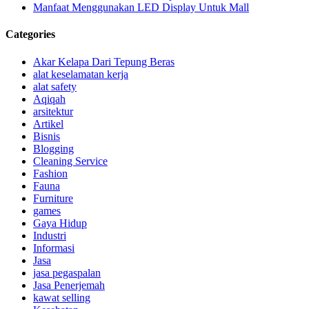
Manfaat Menggunakan LED Display Untuk Mall
Categories
Akar Kelapa Dari Tepung Beras
alat keselamatan kerja
alat safety
Aqiqah
arsitektur
Artikel
Bisnis
Blogging
Cleaning Service
Fashion
Fauna
Furniture
games
Gaya Hidup
Industri
Informasi
Jasa
jasa pegaspalan
Jasa Penerjemah
kawat selling