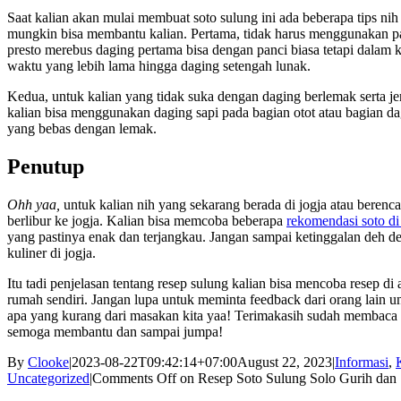
Saat kalian akan mulai membuat soto sulung ini ada beberapa tips nih
mungkin bisa membantu kalian. Pertama, tidak harus menggunakan p
presto merebus daging pertama bisa dengan panci biasa tetapi dalam 
waktu yang lebih lama hingga daging setengah lunak.
Kedua, untuk kalian yang tidak suka dengan daging berlemak serta je
kalian bisa menggunakan daging sapi pada bagian otot atau bagian d
yang bebas dengan lemak.
Penutup
Ohh yaa,
untuk kalian nih yang sekarang berada di jogja atau berenc
berlibur ke jogja. Kalian bisa memcoba beberapa
rekomendasi soto di
yang pastinya enak dan terjangkau. Jangan sampai ketinggalan deh d
kuliner di jogja.
Itu tadi penjelasan tentang resep sulung kalian bisa mencoba resep di a
rumah sendiri. Jangan lupa untuk meminta feedback dari orang lain u
apa yang kurang dari masakan kita yaa! Terimakasih sudah membaca ar
semoga membantu dan sampai jumpa!
By
Clooke
|
2023-08-22T09:42:14+07:00
August 22, 2023
|
Informasi
,
Uncategorized
|
Comments Off
on Resep Soto Sulung Solo Gurih dan 