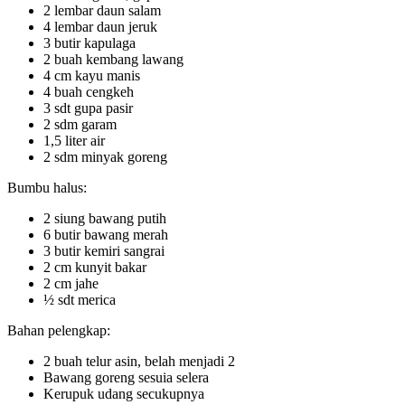
2 lembar daun salam
4 lembar daun jeruk
3 butir kapulaga
2 buah kembang lawang
4 cm kayu manis
4 buah cengkeh
3 sdt gupa pasir
2 sdm garam
1,5 liter air
2 sdm minyak goreng
Bumbu halus:
2 siung bawang putih
6 butir bawang merah
3 butir kemiri sangrai
2 cm kunyit bakar
2 cm jahe
½ sdt merica
Bahan pelengkap:
2 buah telur asin, belah menjadi 2
Bawang goreng sesuia selera
Kerupuk udang secukupnya