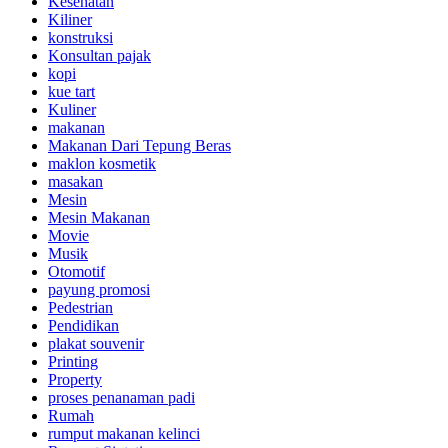
Kesehatan
Kiliner
konstruksi
Konsultan pajak
kopi
kue tart
Kuliner
makanan
Makanan Dari Tepung Beras
maklon kosmetik
masakan
Mesin
Mesin Makanan
Movie
Musik
Otomotif
payung promosi
Pedestrian
Pendidikan
plakat souvenir
Printing
Property
proses penanaman padi
Rumah
rumput makanan kelinci