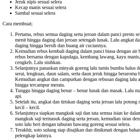
Jeruk nipis sesuai selera
Kecap manis sesuai selera
Sambal sesuai selera
Cara membuat;
Pertama, rebus semua daging serta jeroan dalam panci presto s
menit hingga daging dan jeroan setengah lunak. Lalu angkat da
daging hingga bersih dan buang air cuciannya.
Kemudian rebus kembali daging dalam panci biasa dengan air 
rebus bersama dengan kapulaga, kembang lawang, kayu manis,
cengkeh. Lalu sisihkan.
Selanjutnya panaskan minyak goreng lalu tumis bumbu halus 
serai, lengkuas, daun salam, serta daun jeruk hingga beraroma 
Kemudian angkat dan campurkan dengan rebusan daging lalu 
hingga tercampur merata.
Tunggu hingga daging benar – benar lunak dan masak. Lalu m
api.
Setelah itu, angkat dan tiriskan daging serta jeroan lalu potong
kecil – kecil.
Selanjutnya siapkan mangkuk saji dan tata semua isian ke dala
mangkuk saji termasuk daging serta jeroan, kemudian siran de
soto lalu beri dengan taburan bawang goreng sesuai selera.
Terakhir, soto sulung siap disajikan dan dinikmati dengan baha
pelengkap lainnya.