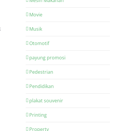
Mesin Makanan
Movie
k
Musik
Otomotif
payung promosi
Pedestrian
Pendidikan
plakat souvenir
Printing
Property