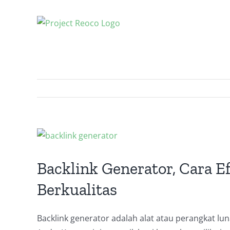
Skip
to
content
View
Larger
Image
Backlink Generator, Cara 
Berkualitas
Backlink generator adalah alat atau perangkat lu