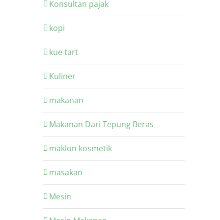
Konsultan pajak
kopi
kue tart
Kuliner
makanan
Makanan Dari Tepung Beras
maklon kosmetik
masakan
Mesin