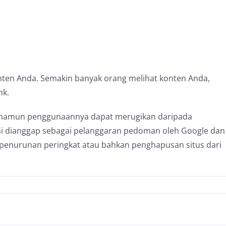
en Anda. Semakin banyak orang melihat konten Anda,
nk.
, namun penggunaannya dapat merugikan daripada
ini dianggap sebagai pelanggaran pedoman oleh Google dan
 penurunan peringkat atau bahkan penghapusan situs dari
n
cklink
nerator,
ra