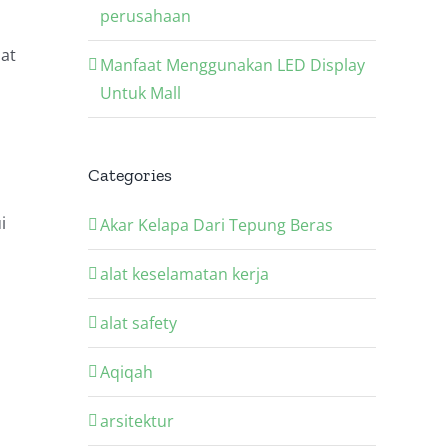
perusahaan
at
Manfaat Menggunakan LED Display
Untuk Mall
Categories
i
Akar Kelapa Dari Tepung Beras
alat keselamatan kerja
alat safety
Aqiqah
arsitektur