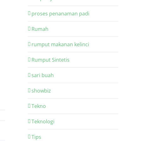
proses penanaman padi
Rumah
rumput makanan kelinci
Rumput Sintetis
sari buah
showbiz
Tekno
Teknologi
Tips