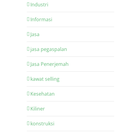
Industri
Informasi
Jasa
jasa pegaspalan
Jasa Penerjemah
kawat selling
Kesehatan
Kiliner
konstruksi