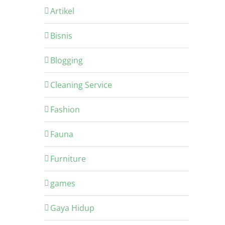
Artikel
Bisnis
Blogging
Cleaning Service
Fashion
Fauna
Furniture
games
Gaya Hidup