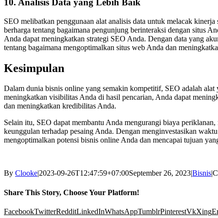
10. Analisis Data yang Lebih Baik
SEO melibatkan penggunaan alat analisis data untuk melacak kinerj
berharga tentang bagaimana pengunjung berinteraksi dengan situs And
Anda dapat meningkatkan strategi SEO Anda. Dengan data yang akur
tentang bagaimana mengoptimalkan situs web Anda dan meningkatka
Kesimpulan
Dalam dunia bisnis online yang semakin kompetitif, SEO adalah alat
meningkatkan visibilitas Anda di hasil pencarian, Anda dapat mening
dan meningkatkan kredibilitas Anda.
Selain itu, SEO dapat membantu Anda mengurangi biaya periklanan,
keunggulan terhadap pesaing Anda. Dengan menginvestasikan wakt
mengoptimalkan potensi bisnis online Anda dan mencapai tujuan yang
By
Clooke
|
2023-09-26T12:47:59+07:00
September 26, 2023
|
Bisnis
|
C
Share This Story, Choose Your Platform!
Facebook
Twitter
Reddit
LinkedIn
WhatsApp
Tumblr
Pinterest
Vk
Xing
E