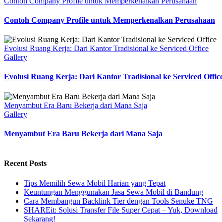
Contoh Company Profile untuk Memperkenalkan Perusahaan
Contoh Company Profile untuk Memperkenalkan Perusahaan
Evolusi Ruang Kerja: Dari Kantor Tradisional ke Serviced Office
Gallery
Evolusi Ruang Kerja: Dari Kantor Tradisional ke Serviced Offic
Menyambut Era Baru Bekerja dari Mana Saja
Gallery
Menyambut Era Baru Bekerja dari Mana Saja
Recent Posts
Tips Memilih Sewa Mobil Harian yang Tepat
Keuntungan Menggunakan Jasa Sewa Mobil di Bandung
Cara Membangun Backlink Tier dengan Tools Senuke TNG
SHAREit: Solusi Transfer File Super Cepat – Yuk, Download
Sekarang!