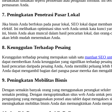
melakukan tindakan seperti pembelian atau pengisian formulir. Ini be
pemasaran Anda.
7. Peningkatan Penetrasi Pasar Lokal
Jika bisnis Anda berfokus pada pasar lokal, SEO lokal dapat memban
efektif. Ini melibatkan optimisasi situs web Anda untuk kata kunci 
ini, bisnis Anda akan muncul dalam hasil pencarian lokal, dan orang
akan lebih mudah menemukan Anda.
8. Keunggulan Terhadap Pesaing
Keunggulan terhadap pesaing merupakan salah satu
manfaat SEO untu
dapat memberikan Anda keunggulan yang signifikan terhadap pesaing 
hasil pencarian daripada pesaing Anda, Anda memiliki peluang lebih b
Anda dapat mengambil bagian dari pangsa pasar mereka dan mengalihk
9. Peningkatan Mobilitas Bisnis
Dengan semakin banyak orang yang menggunakan perangkat seluler u
semakin penting. Dengan mengoptimalkan situs web Anda untuk pera
pengunjung yang menggunakan ponsel atau tablet dapat mengakses s
meningkatkan mobilitas bisnis Anda dan memungkinkan Anda menjang