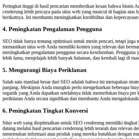
Peringkat tinggi di hasil pencarian memberikan kesan bahwa bisnis An
cenderung lebih percaya pada situs web yang muncul di bagian atas h
berikutnya. Ini membantu meningkatkan kredibilitas dan kepercayaan
4. Peningkatan Pengalaman Pengguna
SEO tidak hanya tentang optimisasi untuk mesin pencari, tetapi ju
memastikan situs web Anda memiliki konten yang relevan dan berman
meningkatkan pengalaman pengguna secara keseluruhan. Pengguna ya
lebih lama, menjelajah lebih banyak halaman, dan kembali lagi di ma
5. Mengurangi Biaya Periklanan
Salah satu manfaat besar dari SEO adalah bahwa ini merupakan strate
panjang. Meskipun Anda mungkin perlu mengeluarkan beberapa biaya
organik yang Anda dapatkan setelahnya tidak memerlukan biaya per kl
periklanan Anda secara signifikan dan membantu Anda mengalokasika
6. Peningkatan Tingkat Konversi
Situs web yang dioptimalkan untuk SEO cenderung memiliki tingkat k
datang melalui hasil pencarian cenderung lebih terarah dan relevan 
menemukan informasi atau produk yang mereka butuhkan dengan mud