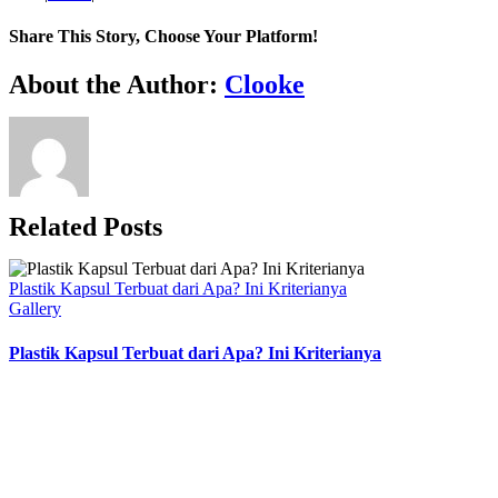
Pasar
Properti
Share This Story, Choose Your Platform!
di
Era
Facebook
Twitter
Reddit
LinkedIn
WhatsApp
Tumblr
Pinterest
Vk
Xing
Email
About the Author:
Clooke
Digital:
Teknologi
Mengubah
Cara
Berbisnis
Related Posts
Plastik Kapsul Terbuat dari Apa? Ini Kriterianya
Gallery
Plastik Kapsul Terbuat dari Apa? Ini Kriterianya