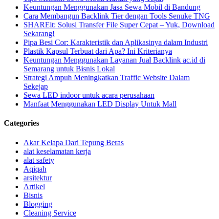
Keuntungan Menggunakan Jasa Sewa Mobil di Bandung
Cara Membangun Backlink Tier dengan Tools Senuke TNG
SHAREit: Solusi Transfer File Super Cepat – Yuk, Download
Sekarang!
Pipa Besi Cor: Karakteristik dan Aplikasinya dalam Industri
Plastik Kapsul Terbuat dari Apa? Ini Kriterianya
Keuntungan Menggunakan Layanan Jual Backlink ac.id di
Semarang untuk Bisnis Lokal
Strategi Ampuh Meningkatkan Traffic Website Dalam
Sekejap
Sewa LED indoor untuk acara perusahaan
Manfaat Menggunakan LED Display Untuk Mall
Categories
Akar Kelapa Dari Tepung Beras
alat keselamatan kerja
alat safety
Aqiqah
arsitektur
Artikel
Bisnis
Blogging
Cleaning Service