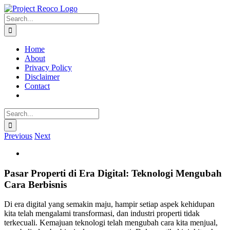
Skip
to
Search
content
for:
Home
About
Privacy Policy
Disclaimer
Contact
Search
for:
Previous
Next
View
Larger
Image
Pasar Properti di Era Digital: Teknologi Mengubah
Cara Berbisnis
Di era digital yang semakin maju, hampir setiap aspek kehidupan
kita telah mengalami transformasi, dan industri properti tidak
terkecuali. Kemajuan teknologi telah mengubah cara kita menjual,