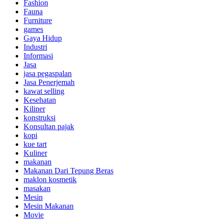
Fashion
Fauna
Furniture
games
Gaya Hidup
Industri
Informasi
Jasa
jasa pegaspalan
Jasa Penerjemah
kawat selling
Kesehatan
Kiliner
konstruksi
Konsultan pajak
kopi
kue tart
Kuliner
makanan
Makanan Dari Tepung Beras
maklon kosmetik
masakan
Mesin
Mesin Makanan
Movie