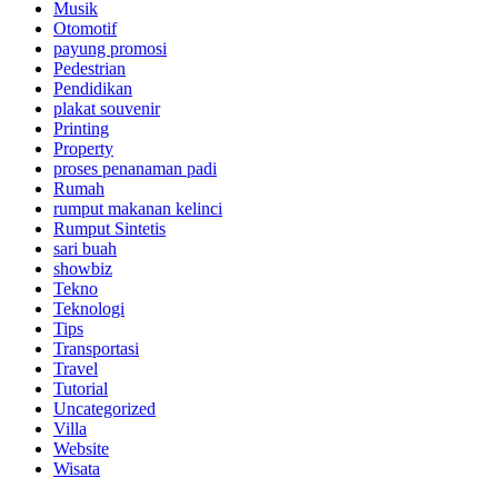
Musik
Otomotif
payung promosi
Pedestrian
Pendidikan
plakat souvenir
Printing
Property
proses penanaman padi
Rumah
rumput makanan kelinci
Rumput Sintetis
sari buah
showbiz
Tekno
Teknologi
Tips
Transportasi
Travel
Tutorial
Uncategorized
Villa
Website
Wisata