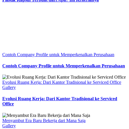
Contoh Company Profile untuk Memperkenalkan Perusahaan
Contoh Company Profile untuk Memperkenalkan Perusahaan
Evolusi Ruang Kerja: Dari Kantor Tradisional ke Serviced Office
Gallery
Evolusi Ruang Kerja: Dari Kantor Tradisional ke Serviced
Office
Menyambut Era Baru Bekerja dari Mana Saja
Gallery