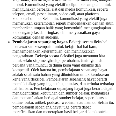
timbul. Komunikasi yang efektif meliputi kemampuan untuk
menggunakan berbagai alat dan media komunikasi, seperti
telepon, email, pesan instan, video call, atau platform
kolaborasi online. Selain itu, komunikasi yang efektif juga
memerlukan keterampilan seperti mendengarkan dengan aktif,
memberikan umpan balik yang konstruktif, mengungkapkan
ide dengan jelas dan ringkas, dan menyesuaikan gaya
komunikasi dengan audiens.
Pembelajaran sepanjang hayat.
Bekerja secara fleksibel
menawarkan kesempatan untuk belajar hal-hal baru,
mengembangkan keterampilan, dan meningkatkan
pengetahuan. Bekerja secara fleksibel juga menuntut kita
untuk selalu siap menghadapi perubahan, tantangan, dan
peluang yang muncul di dunia kerja yang dinamis dan
kompetitif. Oleh karena itu, pembelajaran sepanjang hayat
adalah salah satu bahan yang dibutuhkan untuk kesuksesan
kerja yang fleksibel. Pembelajaran sepanjang hayat berarti
memiliki sikap yang ingin tahu, antusias, dan terbuka terhadap
hal-hal baru. Pembelajaran sepanjang hayat juga berarti dapat
mengidentifikasi kebutuhan dan sumber belajar, mengakses
dan memanfaatkan berbagai sumber belajar, seperti kursus
online, buku, artikel, podcast, webinar, atau mentor. Selain itu,
pembelajaran sepanjang hayat juga berarti dapat
merefleksikan dan menerapkan hasil belajar dalam konteks