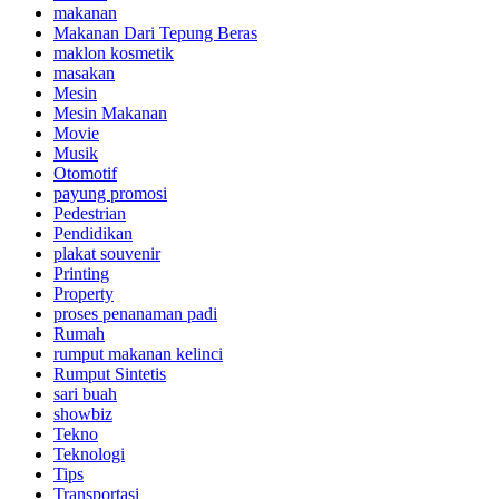
makanan
Makanan Dari Tepung Beras
maklon kosmetik
masakan
Mesin
Mesin Makanan
Movie
Musik
Otomotif
payung promosi
Pedestrian
Pendidikan
plakat souvenir
Printing
Property
proses penanaman padi
Rumah
rumput makanan kelinci
Rumput Sintetis
sari buah
showbiz
Tekno
Teknologi
Tips
Transportasi