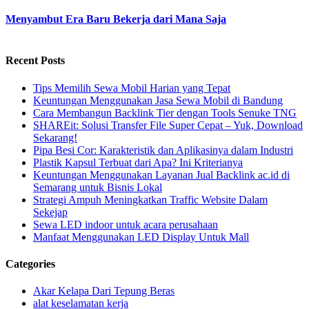
Menyambut Era Baru Bekerja dari Mana Saja
Recent Posts
Tips Memilih Sewa Mobil Harian yang Tepat
Keuntungan Menggunakan Jasa Sewa Mobil di Bandung
Cara Membangun Backlink Tier dengan Tools Senuke TNG
SHAREit: Solusi Transfer File Super Cepat – Yuk, Download
Sekarang!
Pipa Besi Cor: Karakteristik dan Aplikasinya dalam Industri
Plastik Kapsul Terbuat dari Apa? Ini Kriterianya
Keuntungan Menggunakan Layanan Jual Backlink ac.id di
Semarang untuk Bisnis Lokal
Strategi Ampuh Meningkatkan Traffic Website Dalam
Sekejap
Sewa LED indoor untuk acara perusahaan
Manfaat Menggunakan LED Display Untuk Mall
Categories
Akar Kelapa Dari Tepung Beras
alat keselamatan kerja