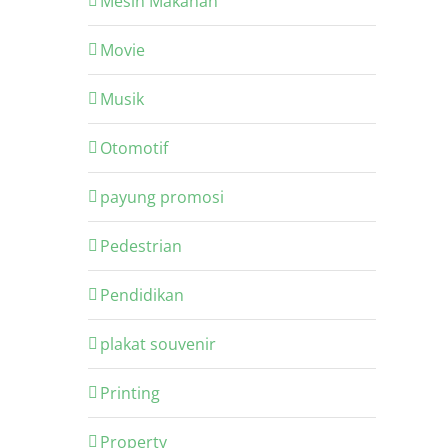
Mesin Makanan
Movie
Musik
Otomotif
payung promosi
Pedestrian
Pendidikan
plakat souvenir
Printing
Property