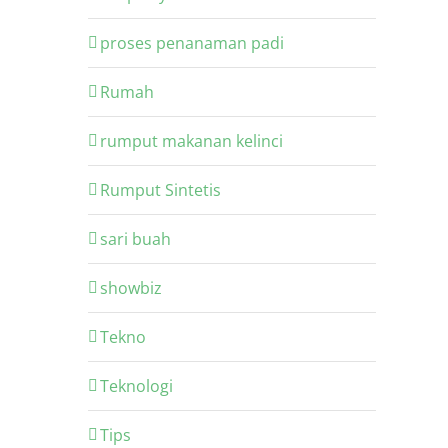
proses penanaman padi
Rumah
rumput makanan kelinci
Rumput Sintetis
sari buah
showbiz
Tekno
Teknologi
Tips