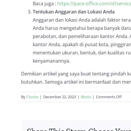
Baca juga :
https://pace-office.com/id/servic
Tentukan Anggaran dan Lokasi Anda
Anggaran dan lokasi Anda adalah faktor te
Anda harus mengetahui berapa banyak dana 
perabotan, dan pemeliharaan kantor Anda. 
kantor Anda, apakah di pusat kota, pinggiran
menentukan ukuran, bentuk, dan kualitas rua
kenyamanannya.
Demikian artikel yang saya buat tentang pindah 
butuhkan. Semoga artikel ini bermanfaat dan m
on
By
Clooke
|
December 22, 2023
|
Bisnis
|
Comments Off
Bera
Bany
Ruan
yang
Benar