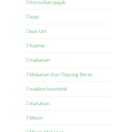
Konsultan pajak
kopi
kue tart
Kuliner
makanan
Makanan Dari Tepung Beras
maklon kosmetik
masakan
Mesin