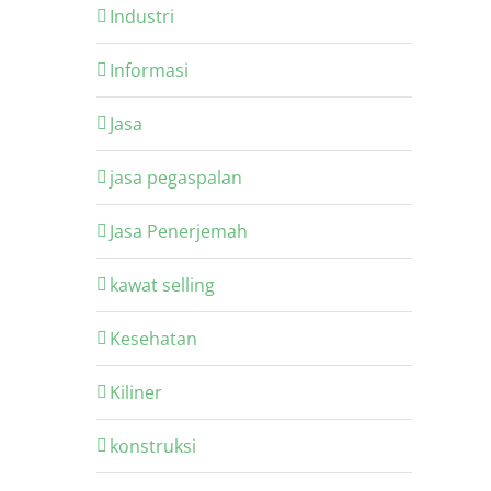
Industri
Informasi
Jasa
jasa pegaspalan
Jasa Penerjemah
kawat selling
Kesehatan
Kiliner
konstruksi