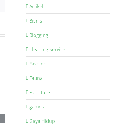
Email
Artikel
Bisnis
Blogging
Cleaning Service
Fashion
Fauna
Furniture
games
Gaya Hidup