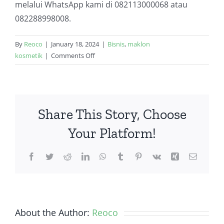
melalui WhatsApp kami di 082113000068 atau
082288998008.
By
Reoco
|
January 18, 2024
|
Bisnis
,
maklon
on
kosmetik
|
Comments Off
Tips
Memulai
Bisnis
Kosmetik
Share This Story, Choose
dan
Skincare
Your Platform!
Serta
Keuntungannya
Facebook
Twitter
Reddit
LinkedIn
WhatsApp
Tumblr
Pinterest
Vk
Xing
Email
About the Author:
Reoco