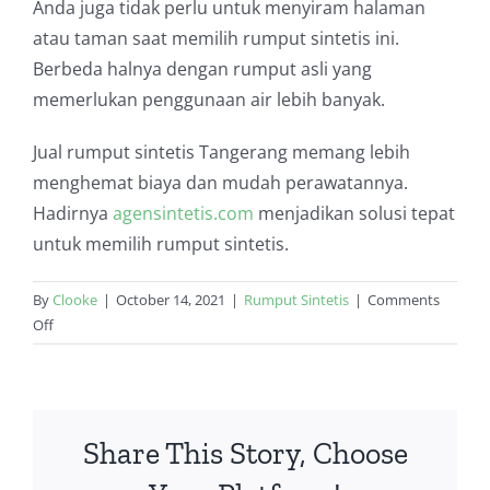
Anda juga tidak perlu untuk menyiram halaman
atau taman saat memilih rumput sintetis ini.
Berbeda halnya dengan rumput asli yang
memerlukan penggunaan air lebih banyak.
Jual rumput sintetis Tangerang memang lebih
menghemat biaya dan mudah perawatannya.
Hadirnya
agensintetis.com
menjadikan solusi tepat
untuk memilih rumput sintetis.
By
Clooke
|
October 14, 2021
|
Rumput Sintetis
|
Comments
on
Off
Jual
Rumput
Sintetis
Tangerang
Share This Story, Choose
yang
Ekonomis