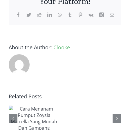
Your Platform!
dan
Praktis
Facebook
Twitter
Reddit
LinkedIn
WhatsApp
Tumblr
Pinterest
Vk
Xing
Email
About the Author:
Clooke
m
Related Posts