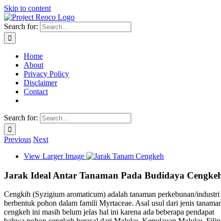
Skip to content
Search for:
Home
About
Privacy Policy
Disclaimer
Contact
Search for:
Previous
Next
View Larger Image
Jarak Ideal Antar Tanaman Pada Budidaya Cengke
Cengkih (Syzigium aromaticum) adalah tanaman perkebunan/industri
berbentuk pohon dalam famili Myrtaceae. Asal usul dari jenis tanama
cengkeh ini masih belum jelas hal ini karena ada beberapa pendapat
bahwa pohon cengkeh berasal dari Maluku, Kepulauan Maluku, Filip