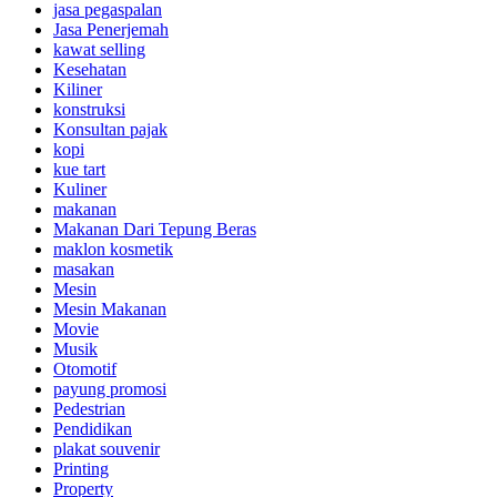
jasa pegaspalan
Jasa Penerjemah
kawat selling
Kesehatan
Kiliner
konstruksi
Konsultan pajak
kopi
kue tart
Kuliner
makanan
Makanan Dari Tepung Beras
maklon kosmetik
masakan
Mesin
Mesin Makanan
Movie
Musik
Otomotif
payung promosi
Pedestrian
Pendidikan
plakat souvenir
Printing
Property