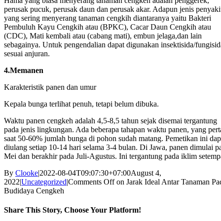
Hama yang biasa menyerang tanaman cengkeh adalah penggerek,
perusak pucuk, perusak daun dan perusak akar. Adapun jenis penyaki
yang sering menyerang tanaman cengkih diantaranya yaitu Bakteri
Pembuluh Kayu Cengkih atau (BPKC), Cacar Daun Cengkih atau
(CDC), Mati kembali atau (cabang mati), embun jelaga,dan lain
sebagainya. Untuk pengendalian dapat digunakan insektisida/fungisid
sesuai anjuran.
4.Memanen
Karakteristik panen dan umur
Kepala bunga terlihat penuh, tetapi belum dibuka.
Waktu panen cengkeh adalah 4,5-8,5 tahun sejak disemai tergantung
pada jenis lingkungan. Ada beberapa tahapan waktu panen, yang per
saat 50-60% jumlah bunga di pohon sudah matang. Pemetikan ini dap
diulang setiap 10-14 hari selama 3-4 bulan. Di Jawa, panen dimulai p
Mei dan berakhir pada Juli-Agustus. Ini tergantung pada iklim setemp
By
Clooke
|
2022-08-04T09:07:30+07:00
August 4,
2022
|
Uncategorized
|
Comments Off
on Jarak Ideal Antar Tanaman Pa
Budidaya Cengkeh
Share This Story, Choose Your Platform!