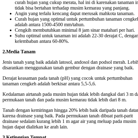
curah hujan yang cukup merata, hal ini di karenakan tanaman i
tidak bisa bertahan terhadap musim kemarau yang panjang.
Angin yang terlalu kencang dapat merusak mahkota tanaman.
Curah hujan yang optimal untuk pertumbuhan tanaman cengke
adalah antara 1500-4500 mm/tahun.
Cengkih membutuhkan minimal 8 jam sinar matahari per hari.
Suhu optimal untuk tanaman ini adalah 22-30 derajat C, denga
kelembaban antara 60-80%.
2.Media Tanam
Jenis tanah yang baik adalah latosol, andosol dan podsol merah. Lebi
disarankan menggunakan tanah gembur dengan drainase yang baik.
Derajat keasaman pada tanah (pH) yang cocok untuk pertumbuhan
tanaman cengkeh adalah berkisar antara 5,5-5,6.
Kedalaman airtanah pada musim hujan tidak lebih dangkal dari 3 m da
permukaan tanah dan pada musim kemarau tidak lebih dari 8 m.
Tanah dengan kemiringan hingga 20% lebih baik daripada tanah datar
karena drainase yang baik. Pada permukaan tanah dibuat parit-parit
drainase sedalam kurang lebih 1 m agar air yang meluap pada musim
hujan dapat dialirkan ke arah lain.
3.Ketinggian Tempat