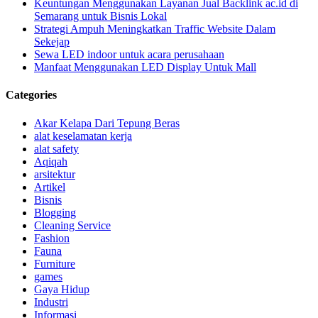
Keuntungan Menggunakan Layanan Jual Backlink ac.id di
Semarang untuk Bisnis Lokal
Strategi Ampuh Meningkatkan Traffic Website Dalam
Sekejap
Sewa LED indoor untuk acara perusahaan
Manfaat Menggunakan LED Display Untuk Mall
Categories
Akar Kelapa Dari Tepung Beras
alat keselamatan kerja
alat safety
Aqiqah
arsitektur
Artikel
Bisnis
Blogging
Cleaning Service
Fashion
Fauna
Furniture
games
Gaya Hidup
Industri
Informasi