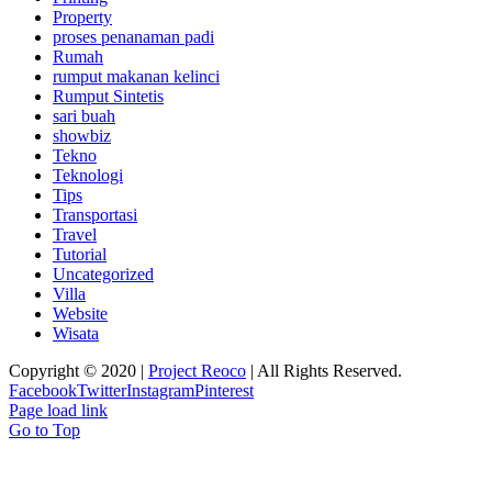
Property
proses penanaman padi
Rumah
rumput makanan kelinci
Rumput Sintetis
sari buah
showbiz
Tekno
Teknologi
Tips
Transportasi
Travel
Tutorial
Uncategorized
Villa
Website
Wisata
Copyright © 2020 |
Project Reoco
| All Rights Reserved.
Facebook
Twitter
Instagram
Pinterest
Page load link
Go to Top