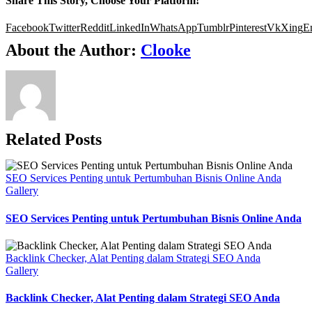
Share This Story, Choose Your Platform!
Facebook
Twitter
Reddit
LinkedIn
WhatsApp
Tumblr
Pinterest
Vk
Xing
E
About the Author:
Clooke
Related Posts
SEO Services Penting untuk Pertumbuhan Bisnis Online Anda
Gallery
SEO Services Penting untuk Pertumbuhan Bisnis Online Anda
Backlink Checker, Alat Penting dalam Strategi SEO Anda
Gallery
Backlink Checker, Alat Penting dalam Strategi SEO Anda