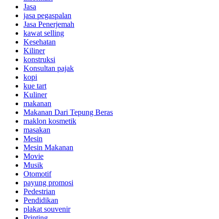
Jasa
jasa pegaspalan
Jasa Penerjemah
kawat selling
Kesehatan
Kiliner
konstruksi
Konsultan pajak
kopi
kue tart
Kuliner
makanan
Makanan Dari Tepung Beras
maklon kosmetik
masakan
Mesin
Mesin Makanan
Movie
Musik
Otomotif
payung promosi
Pedestrian
Pendidikan
plakat souvenir
Printing