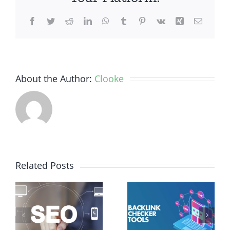
jalank
Facebook
Twitter
Reddit
LinkedIn
WhatsApp
Tumblr
Pinterest
Vk
Xing
Email
About the Author:
Clooke
Backlink
Backlink
Related Posts
Checker,
Generator,
Alat
Cara
Penting
Efektif