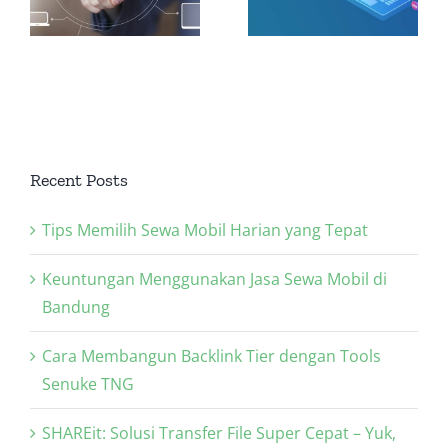
han
dalam
Membang
Strategi
Backlink
SEO Anda
Berkualita
Recent Posts
Tips Memilih Sewa Mobil Harian yang Tepat
Keuntungan Menggunakan Jasa Sewa Mobil di
Bandung
Cara Membangun Backlink Tier dengan Tools
Senuke TNG
SHAREit: Solusi Transfer File Super Cepat – Yuk,