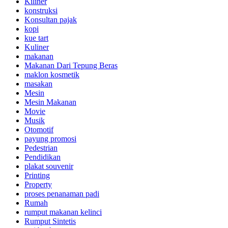
Kiliner
konstruksi
Konsultan pajak
kopi
kue tart
Kuliner
makanan
Makanan Dari Tepung Beras
maklon kosmetik
masakan
Mesin
Mesin Makanan
Movie
Musik
Otomotif
payung promosi
Pedestrian
Pendidikan
plakat souvenir
Printing
Property
proses penanaman padi
Rumah
rumput makanan kelinci
Rumput Sintetis