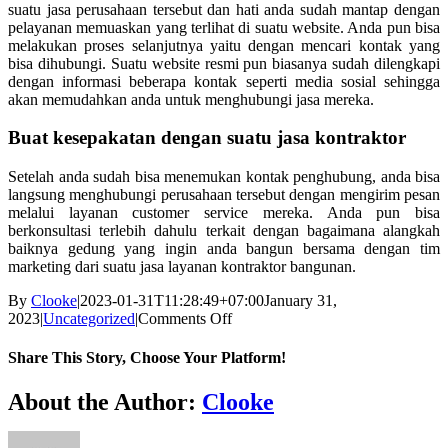
suatu jasa perusahaan tersebut dan hati anda sudah mantap dengan
pelayanan memuaskan yang terlihat di suatu website. Anda pun bisa
melakukan proses selanjutnya yaitu dengan mencari kontak yang
bisa dihubungi. Suatu website resmi pun biasanya sudah dilengkapi
dengan informasi beberapa kontak seperti media sosial sehingga
akan memudahkan anda untuk menghubungi jasa mereka.
Buat kesepakatan dengan suatu jasa kontraktor
Setelah anda sudah bisa menemukan kontak penghubung, anda bisa
langsung menghubungi perusahaan tersebut dengan mengirim pesan
melalui layanan customer service mereka. Anda pun bisa
berkonsultasi terlebih dahulu terkait dengan bagaimana alangkah
baiknya gedung yang ingin anda bangun bersama dengan tim
marketing dari suatu jasa layanan kontraktor bangunan.
By
Clooke
|
2023-01-31T11:28:49+07:00
January 31,
on
2023
|
Uncategorized
|
Comments Off
Tata
Cara
Share This Story, Choose Your Platform!
Memilih
Jasa
Facebook
Twitter
Reddit
LinkedIn
WhatsApp
Tumblr
Pinterest
Vk
Xing
Email
About the Author:
Clooke
Kontraktor
Bangunan
Jogja