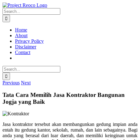
Skip
to
Search
content
for:
Home
About
Privacy Policy
Disclaimer
Contact
Search
for:
Previous
Next
Tata Cara Memilih Jasa Kontraktor Bangunan
Jogja yang Baik
Jasa kontraktor tersebut akan membangunkan gedung impian anda
entah itu gedung kantor, sekolah, rumah, dan lain sebagainya. Bagi
anda yang berasal dari luar daerah, dan memiliki keinginan untuk