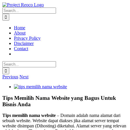
Skip
to
Search
content
for:
Home
About
Privacy Policy
Disclaimer
Contact
Search
for:
Previous
Next
View
Larger
Image
Tips Memilih Nama Website yang Bagus Untuk
Bisnis Anda
Tips memilih nama website
– Domain adalah nama alamat dari
sebuah website. Website dapat diakses jika alamat server tempat
website disimpan (Dihosting) diketahui. Alamat server yang relevan