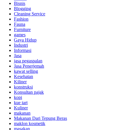
Bisnis
Blogging
Cleaning Service
Fashion
Fauna
Furniture
games
Gaya Hidup
Industri
Informasi
Jasa
jasa pegaspalan
Jasa Penerjemah
kawat selling
Kesehatan
Kiliner
konstruksi
Konsultan pajak
kopi
kue tart
Kuliner
makanan
Makanan Dari Tepung Beras
maklon kosmetik
masakan