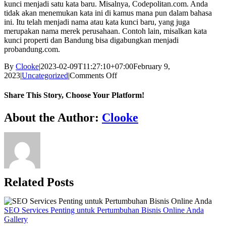
kunci menjadi satu kata baru. Misalnya, Codepolitan.com. Anda
tidak akan menemukan kata ini di kamus mana pun dalam bahasa
ini. Itu telah menjadi nama atau kata kunci baru, yang juga
merupakan nama merek perusahaan. Contoh lain, misalkan kata
kunci properti dan Bandung bisa digabungkan menjadi
probandung.com.
By
Clooke
|
2023-02-09T11:27:10+07:00
February 9,
on
2023
|
Uncategorized
|
Comments Off
Tips
Memilih
Share This Story, Choose Your Platform!
Nama
Website
Facebook
Twitter
Reddit
LinkedIn
WhatsApp
Tumblr
Pinterest
Vk
Xing
Email
About the Author:
Clooke
yang
Bagus
Untuk
Bisnis
Anda
Related Posts
SEO Services Penting untuk Pertumbuhan Bisnis Online Anda
Gallery