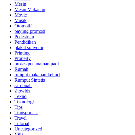
Mesin
Mesin Makanan
Movie
Musik
Otomotif
payung promosi
Pedestrian
Pendidikan
plakat souvenir
Printing
Property
proses penanaman padi
Rumah
rumput makanan kelinci
Rumput Sintetis
sari buah
showbiz
Tekno
Teknologi
Tips
Transportasi
Travel
Tutorial
Uncategorized
Villa