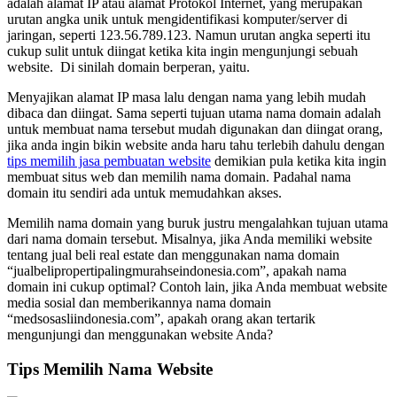
adalah alamat IP atau alamat Protokol Internet, yang merupakan
urutan angka unik untuk mengidentifikasi komputer/server di
jaringan, seperti 123.56.789.123. Namun urutan angka seperti itu
cukup sulit untuk diingat ketika kita ingin mengunjungi sebuah
website.
Di sinilah domain berperan, yaitu.
Menyajikan alamat IP masa lalu dengan nama yang lebih mudah
dibaca dan diingat. Sama seperti tujuan utama nama domain adalah
untuk membuat nama tersebut mudah digunakan dan diingat orang,
jika anda ingin bikin website anda haru tahu terlebih dahulu dengan
tips memilih jasa pembuatan website
demikian pula ketika kita ingin
membuat situs web dan memilih nama domain.
Padahal nama
domain itu sendiri ada untuk memudahkan akses.
Memilih nama domain yang buruk justru mengalahkan tujuan utama
dari nama domain tersebut.
Misalnya, jika Anda memiliki website
tentang jual beli real estate dan menggunakan nama domain
“jualbelipropertipalingmurahseindonesia.com”, apakah nama
domain ini cukup optimal? Contoh lain, jika Anda membuat website
media sosial dan memberikannya nama domain
“medsosasliindonesia.com”,
apakah orang akan tertarik
mengunjungi dan menggunakan website Anda?
Tips Memilih Nama Website