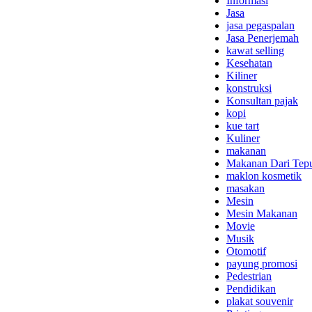
Informasi
Jasa
jasa pegaspalan
Jasa Penerjemah
kawat selling
Kesehatan
Kiliner
konstruksi
Konsultan pajak
kopi
kue tart
Kuliner
makanan
Makanan Dari Tep
maklon kosmetik
masakan
Mesin
Mesin Makanan
Movie
Musik
Otomotif
payung promosi
Pedestrian
Pendidikan
plakat souvenir