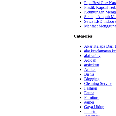
Pipa Besi Cor: Kara
Plastik Kapsul Terb
Keuntungan Menggu
Strategi Ampuh Me
Sewa LED indoor u
Manfaat Mengguna
Categories
Akar Kelapa Dari 
alat keselamatan ke
alat safety
Aqiqah
arsitektur
Artikel
Bisnis
Blogging
Cleaning Service
Fashion
Fauna
Furniture
games
Gaya Hidup
Industri