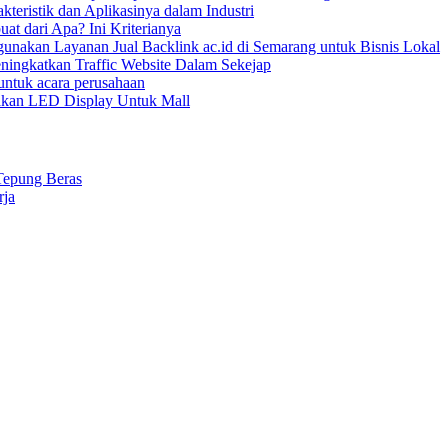
kteristik dan Aplikasinya dalam Industri
uat dari Apa? Ini Kriterianya
nakan Layanan Jual Backlink ac.id di Semarang untuk Bisnis Lokal
ningkatkan Traffic Website Dalam Sekejap
ntuk acara perusahaan
kan LED Display Untuk Mall
Tepung Beras
rja