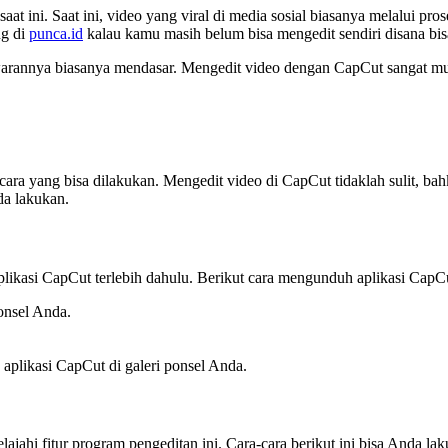
 ini. Saat ini, video yang viral di media sosial biasanya melalui pros
g di
punca.id
kalau kamu masih belum bisa mengedit sendiri disana bisa
arannya biasanya mendasar. Mengedit video dengan CapCut sangat mu
a cara yang bisa dilakukan. Mengedit video di CapCut tidaklah sulit, 
da lakukan.
ikasi CapCut terlebih dahulu. Berikut cara mengunduh aplikasi CapC
onsel Anda.
aplikasi CapCut di galeri ponsel Anda.
jahi fitur program pengeditan ini. Cara-cara berikut ini bisa Anda lak