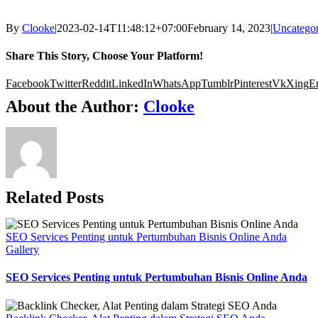
By
Clooke
|
2023-02-14T11:48:12+07:00
February 14, 2023
|
Uncategor
Share This Story, Choose Your Platform!
Facebook
Twitter
Reddit
LinkedIn
WhatsApp
Tumblr
Pinterest
Vk
Xing
E
About the Author:
Clooke
Related Posts
SEO Services Penting untuk Pertumbuhan Bisnis Online Anda
Gallery
SEO Services Penting untuk Pertumbuhan Bisnis Online Anda