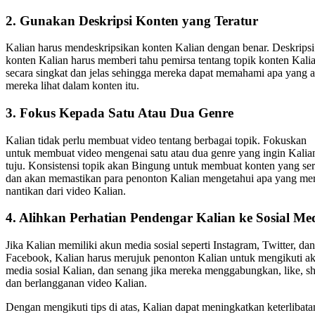
2. Gunakan Deskripsi Konten yang Teratur
Kalian harus mendeskripsikan konten Kalian dengan benar. Deskripsi
konten Kalian harus memberi tahu pemirsa tentang topik konten Kali
secara singkat dan jelas sehingga mereka dapat memahami apa yang 
mereka lihat dalam konten itu.
3. Fokus Kepada Satu Atau Dua Genre
Kalian tidak perlu membuat video tentang berbagai topik. Fokuskan
untuk membuat video mengenai satu atau dua genre yang ingin Kalia
tuju. Konsistensi topik akan Bingung untuk membuat konten yang ser
dan akan memastikan para penonton Kalian mengetahui apa yang me
nantikan dari video Kalian.
4. Alihkan Perhatian Pendengar Kalian ke Sosial Me
Jika Kalian memiliki akun media sosial seperti Instagram, Twitter, dan
Facebook, Kalian harus merujuk penonton Kalian untuk mengikuti a
media sosial Kalian, dan senang jika mereka menggabungkan, like, s
dan berlangganan video Kalian.
Dengan mengikuti tips di atas, Kalian dapat meningkatkan keterlibata