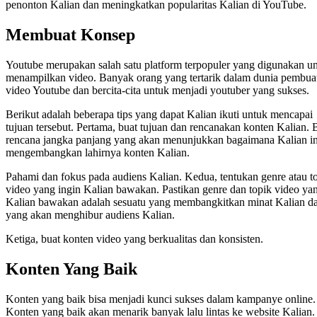
penonton Kalian dan meningkatkan popularitas Kalian di YouTube.
Membuat Konsep
Youtube merupakan salah satu platform terpopuler yang digunakan u
menampilkan video. Banyak orang yang tertarik dalam dunia pembua
video Youtube dan bercita-cita untuk menjadi youtuber yang sukses.
Berikut adalah beberapa tips yang dapat Kalian ikuti untuk mencapai
tujuan tersebut. Pertama, buat tujuan dan rencanakan konten Kalian. 
rencana jangka panjang yang akan menunjukkan bagaimana Kalian i
mengembangkan lahirnya konten Kalian.
Pahami dan fokus pada audiens Kalian. Kedua, tentukan genre atau t
video yang ingin Kalian bawakan. Pastikan genre dan topik video ya
Kalian bawakan adalah sesuatu yang membangkitkan minat Kalian d
yang akan menghibur audiens Kalian.
Ketiga, buat konten video yang berkualitas dan konsisten.
Konten Yang Baik
Konten yang baik bisa menjadi kunci sukses dalam kampanye online.
Konten yang baik akan menarik banyak lalu lintas ke website Kalian. 