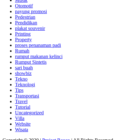
Musik
Otomotif
payung promosi
Pedestrian
Pendidikan
plakat souvenir
Printing
Property
proses penanaman padi
Rumah
rumput makanan kelinci
Rumput Sintetis
sari buah
showbiz
Tekno
Teknologi
Tips
Transportasi
Travel
Tutorial
Uncategorized
Villa
Website
Wisata