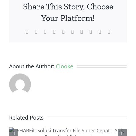
Share This Story, Choose
Gaya
Hidup
Your Platform!
yang
Sesuai
Facebook
Twitter
Reddit
LinkedIn
WhatsApp
Tumblr
Pinterest
Vk
Xing
Email
dengan
Gen
Tubuh
Kita
About the Author:
Clooke
Related Posts
SEO Services Penting