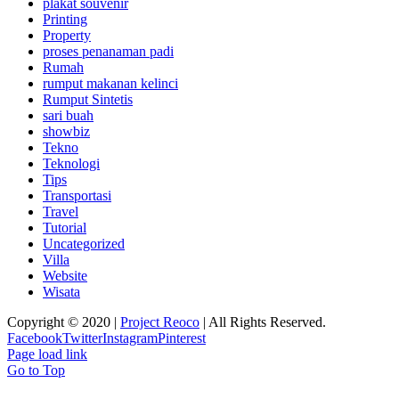
plakat souvenir
Printing
Property
proses penanaman padi
Rumah
rumput makanan kelinci
Rumput Sintetis
sari buah
showbiz
Tekno
Teknologi
Tips
Transportasi
Travel
Tutorial
Uncategorized
Villa
Website
Wisata
Copyright © 2020 |
Project Reoco
| All Rights Reserved.
Facebook
Twitter
Instagram
Pinterest
Page load link
Go to Top