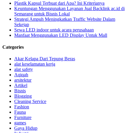
Plastik Kapsul Terbuat dari Apa? Ini Kriterianya
Keuntungan Menggunakan Layanan Jual Backlink ac.id di
Semarang untuk Bisnis Lokal
Strategi Ampuh Meningkatkan Traffic Website Dalam
Sekejap
Sewa LED indoor untuk acara perusahaan
Manfaat Menggunakan LED Display Untuk Mall
Categories
Akar Kelapa Dari Tepung Beras
alat keselamatan kerja
alat safety
Aqiqah
arsitektur
Artikel
Bisnis
Blogging
Cleaning Service
Fashion
Fauna
Furniture
games
Gaya Hidup