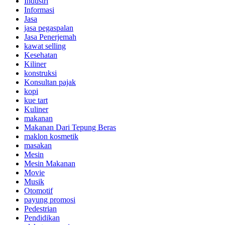
Industri
Informasi
Jasa
jasa pegaspalan
Jasa Penerjemah
kawat selling
Kesehatan
Kiliner
konstruksi
Konsultan pajak
kopi
kue tart
Kuliner
makanan
Makanan Dari Tepung Beras
maklon kosmetik
masakan
Mesin
Mesin Makanan
Movie
Musik
Otomotif
payung promosi
Pedestrian
Pendidikan