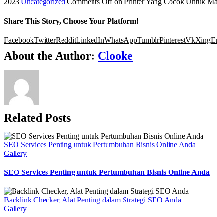
2023
|
Uncategorized
|
Comments Off
on Printer Yang Cocok Untuk M
Share This Story, Choose Your Platform!
Facebook
Twitter
Reddit
LinkedIn
WhatsApp
Tumblr
Pinterest
Vk
Xing
E
About the Author:
Clooke
Related Posts
SEO Services Penting untuk Pertumbuhan Bisnis Online Anda
Gallery
SEO Services Penting untuk Pertumbuhan Bisnis Online Anda
Backlink Checker, Alat Penting dalam Strategi SEO Anda
Gallery