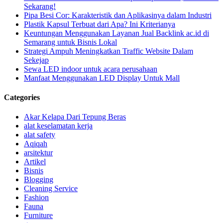
Sekarang!
Pipa Besi Cor: Karakteristik dan Aplikasinya dalam Industri
Plastik Kapsul Terbuat dari Apa? Ini Kriterianya
Keuntungan Menggunakan Layanan Jual Backlink ac.id di
Semarang untuk Bisnis Lokal
Strategi Ampuh Meningkatkan Traffic Website Dalam
Sekejap
Sewa LED indoor untuk acara perusahaan
Manfaat Menggunakan LED Display Untuk Mall
Categories
Akar Kelapa Dari Tepung Beras
alat keselamatan kerja
alat safety
Aqiqah
arsitektur
Artikel
Bisnis
Blogging
Cleaning Service
Fashion
Fauna
Furniture