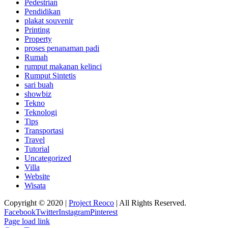
Pedestrian
Pendidikan
plakat souvenir
Printing
Property
proses penanaman padi
Rumah
rumput makanan kelinci
Rumput Sintetis
sari buah
showbiz
Tekno
Teknologi
Tips
Transportasi
Travel
Tutorial
Uncategorized
Villa
Website
Wisata
Copyright © 2020 |
Project Reoco
| All Rights Reserved.
Facebook
Twitter
Instagram
Pinterest
Page load link