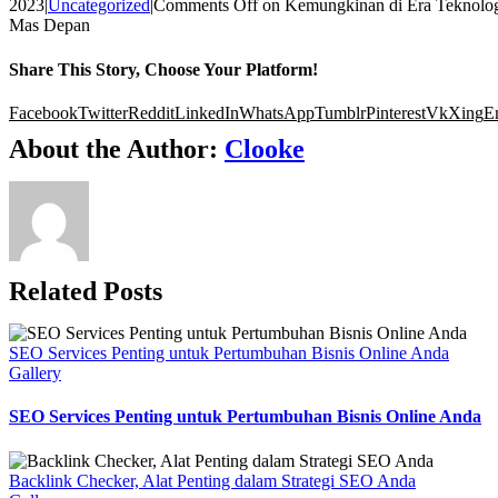
2023
|
Uncategorized
|
Comments Off
on Kemungkinan di Era Teknolo
Mas Depan
Share This Story, Choose Your Platform!
Facebook
Twitter
Reddit
LinkedIn
WhatsApp
Tumblr
Pinterest
Vk
Xing
E
About the Author:
Clooke
Related Posts
SEO Services Penting untuk Pertumbuhan Bisnis Online Anda
Gallery
SEO Services Penting untuk Pertumbuhan Bisnis Online Anda
Backlink Checker, Alat Penting dalam Strategi SEO Anda