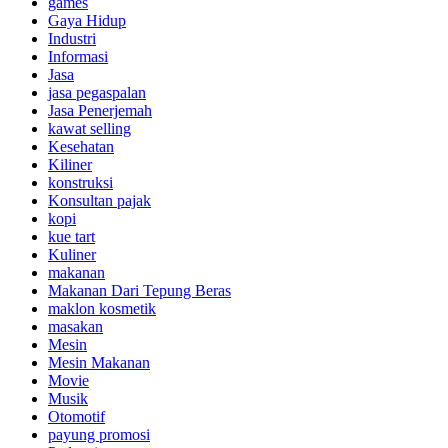
games
Gaya Hidup
Industri
Informasi
Jasa
jasa pegaspalan
Jasa Penerjemah
kawat selling
Kesehatan
Kiliner
konstruksi
Konsultan pajak
kopi
kue tart
Kuliner
makanan
Makanan Dari Tepung Beras
maklon kosmetik
masakan
Mesin
Mesin Makanan
Movie
Musik
Otomotif
payung promosi