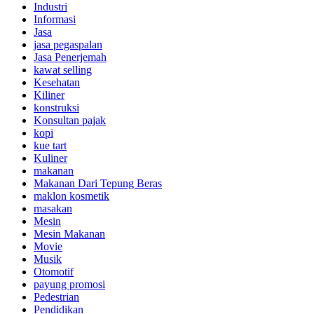
Industri
Informasi
Jasa
jasa pegaspalan
Jasa Penerjemah
kawat selling
Kesehatan
Kiliner
konstruksi
Konsultan pajak
kopi
kue tart
Kuliner
makanan
Makanan Dari Tepung Beras
maklon kosmetik
masakan
Mesin
Mesin Makanan
Movie
Musik
Otomotif
payung promosi
Pedestrian
Pendidikan