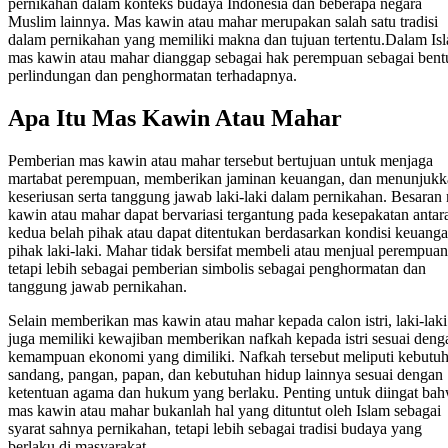
pernikahan dalam konteks budaya Indonesia dan beberapa negara
Muslim lainnya.
Mas kawin atau mahar merupakan salah satu tradisi
dalam pernikahan yang memiliki makna dan tujuan tertentu.Dalam Is
mas kawin atau mahar dianggap sebagai hak perempuan sebagai bent
perlindungan dan penghormatan terhadapnya.
Apa Itu Mas Kawin Atau Mahar
Pemberian mas kawin atau mahar tersebut bertujuan untuk menjaga
martabat perempuan, memberikan jaminan keuangan, dan menunjukk
keseriusan serta tanggung jawab laki-laki dalam pernikahan.
Besaran
kawin atau mahar dapat bervariasi tergantung pada kesepakatan antar
kedua belah pihak atau dapat ditentukan berdasarkan kondisi keuang
pihak laki-laki. Mahar tidak bersifat membeli atau menjual perempuan
tetapi lebih sebagai pemberian simbolis sebagai penghormatan dan
tanggung jawab pernikahan.
Selain memberikan mas kawin atau mahar kepada calon istri, laki-laki
juga memiliki kewajiban memberikan nafkah kepada istri sesuai deng
kemampuan ekonomi yang dimiliki. Nafkah tersebut meliputi kebutu
sandang, pangan, papan, dan kebutuhan hidup lainnya sesuai dengan
ketentuan agama dan hukum yang berlaku.
Penting untuk diingat ba
mas kawin atau mahar bukanlah hal yang dituntut oleh Islam sebagai
syarat sahnya pernikahan, tetapi lebih sebagai tradisi budaya yang
berlaku di masyarakat.