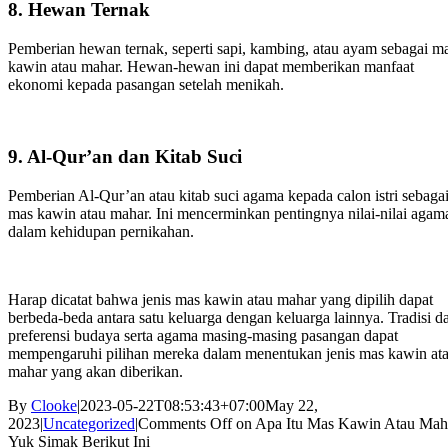
8. Hewan Ternak
Pemberian hewan ternak, seperti sapi, kambing, atau ayam sebagai m
kawin atau mahar. Hewan-hewan ini dapat memberikan manfaat
ekonomi kepada pasangan setelah menikah.
9. Al-Qur’an dan Kitab Suci
Pemberian Al-Qur’an atau kitab suci agama kepada calon istri sebaga
mas kawin atau mahar. Ini mencerminkan pentingnya nilai-nilai agam
dalam kehidupan pernikahan.
Harap dicatat bahwa jenis mas kawin atau mahar yang dipilih dapat
berbeda-beda antara satu keluarga dengan keluarga lainnya. Tradisi d
preferensi budaya serta agama masing-masing pasangan dapat
mempengaruhi pilihan mereka dalam menentukan jenis mas kawin at
mahar yang akan diberikan.
By
Clooke
|
2023-05-22T08:53:43+07:00
May 22,
2023
|
Uncategorized
|
Comments Off
on Apa Itu Mas Kawin Atau Mah
Yuk Simak Berikut Ini