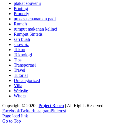
plakat souvenir
Printing
Property
proses penanaman padi
Rumah
rumput makanan kelinci
Rumput Sintetis
sari buah
showbiz
Tekno
Teknologi
Tips
Transportasi
Travel
Tutorial
Uncategorized
Villa
Website
Wisata
Copyright © 2020 |
Project Reoco
| All Rights Reserved.
Facebook
Twitter
Instagram
Pinterest
Page load link
Go to Top