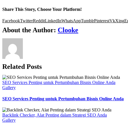
Share This Story, Choose Your Platform!
Facebook
Twitter
Reddit
LinkedIn
WhatsApp
Tumblr
Pinterest
Vk
Xing
E
About the Author:
Clooke
Related Posts
SEO Services Penting untuk Pertumbuhan Bisnis Online Anda
Gallery
SEO Services Penting untuk Pertumbuhan Bisnis Online Anda
Backlink Checker, Alat Penting dalam Strategi SEO Anda
Gallery