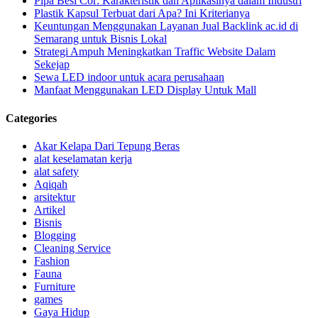
Pipa Besi Cor: Karakteristik dan Aplikasinya dalam Industri
Plastik Kapsul Terbuat dari Apa? Ini Kriterianya
Keuntungan Menggunakan Layanan Jual Backlink ac.id di
Semarang untuk Bisnis Lokal
Strategi Ampuh Meningkatkan Traffic Website Dalam
Sekejap
Sewa LED indoor untuk acara perusahaan
Manfaat Menggunakan LED Display Untuk Mall
Categories
Akar Kelapa Dari Tepung Beras
alat keselamatan kerja
alat safety
Aqiqah
arsitektur
Artikel
Bisnis
Blogging
Cleaning Service
Fashion
Fauna
Furniture
games
Gaya Hidup