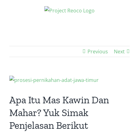
Skip
to
content
Previous
Next
View
Larger
Image
Apa Itu Mas Kawin Dan
Mahar? Yuk Simak
Penjelasan Berikut