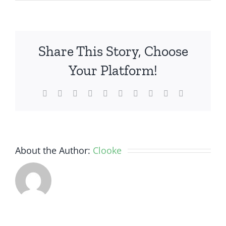
Apa
Itu
Mas
Kawin
Share This Story, Choose
Dan
Mahar?
Your Platform!
Yuk
Simak
Facebook
Twitter
Reddit
LinkedIn
WhatsApp
Tumblr
Pinterest
Vk
Xing
Email
Penjelasa
Berikut
About the Author:
Clooke