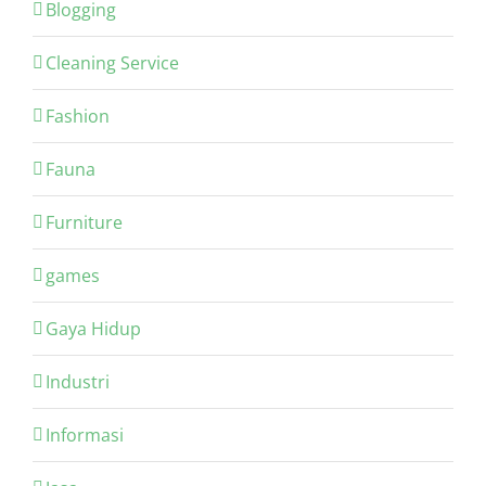
Blogging
Cleaning Service
Fashion
Fauna
Furniture
games
Gaya Hidup
Industri
Informasi