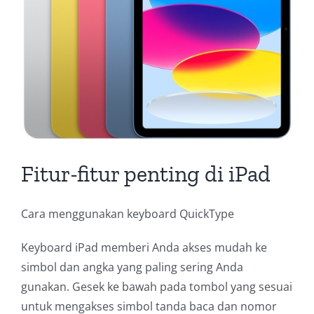
Fitur-fitur penting di iPad
Cara menggunakan keyboard QuickType
Keyboard iPad memberi Anda akses mudah ke
simbol dan angka yang paling sering Anda
gunakan. Gesek ke bawah pada tombol yang sesuai
untuk mengakses simbol tanda baca dan nomor