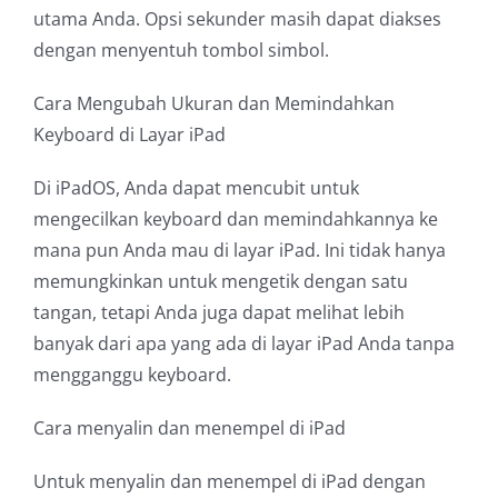
utama Anda. Opsi sekunder masih dapat diakses
dengan menyentuh tombol simbol.
Cara Mengubah Ukuran dan Memindahkan
Keyboard di Layar iPad
Di iPadOS, Anda dapat mencubit untuk
mengecilkan keyboard dan memindahkannya ke
mana pun Anda mau di layar iPad. Ini tidak hanya
memungkinkan untuk mengetik dengan satu
tangan, tetapi Anda juga dapat melihat lebih
banyak dari apa yang ada di layar iPad Anda tanpa
mengganggu keyboard.
Cara menyalin dan menempel di iPad
Untuk menyalin dan menempel di iPad dengan