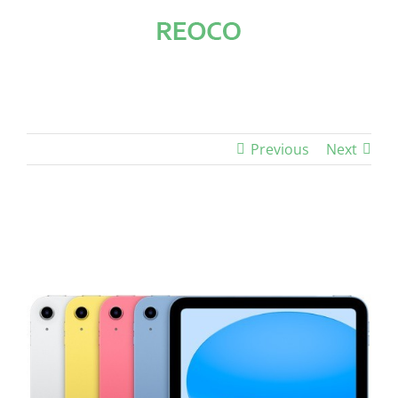
Skip
to
content
Previous
Next
View
Larger
Image