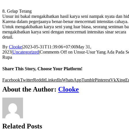
8. Gelap Terang
Unsur ini bakal mengakibatkan hasil karya seni nampak nyata dan hi
Karena dalam pegerjaanya benar-benar mencermati intensitas cahaya.
Untuk mengakibatkan karya seni yang luar biasa, seorang seniman ba
mengakibatkan karya seni dengan mencermati intensitas sinar secara
detail.
By
Clooke
|
2023-05-31T11:39:06+07:00
May 31,
2023
|
Uncategorized
|
Comments Off
on Unsur-Usur Yang Ada Pada S
Rupa
Share This Story, Choose Your Platform!
Facebook
Twitter
Reddit
LinkedIn
WhatsApp
Tumblr
Pinterest
Vk
Xing
E
About the Author:
Clooke
Related Posts