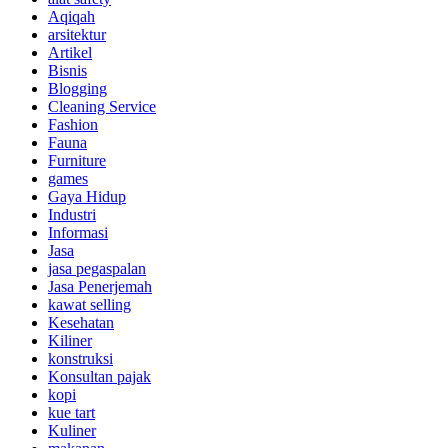
Aqiqah
arsitektur
Artikel
Bisnis
Blogging
Cleaning Service
Fashion
Fauna
Furniture
games
Gaya Hidup
Industri
Informasi
Jasa
jasa pegaspalan
Jasa Penerjemah
kawat selling
Kesehatan
Kiliner
konstruksi
Konsultan pajak
kopi
kue tart
Kuliner