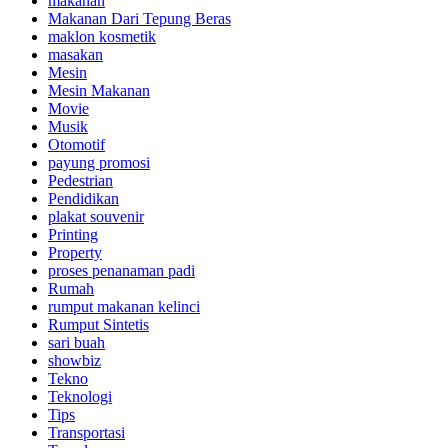
makanan
Makanan Dari Tepung Beras
maklon kosmetik
masakan
Mesin
Mesin Makanan
Movie
Musik
Otomotif
payung promosi
Pedestrian
Pendidikan
plakat souvenir
Printing
Property
proses penanaman padi
Rumah
rumput makanan kelinci
Rumput Sintetis
sari buah
showbiz
Tekno
Teknologi
Tips
Transportasi