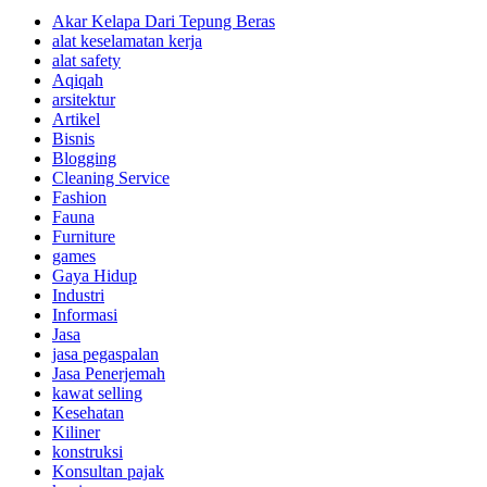
Akar Kelapa Dari Tepung Beras
alat keselamatan kerja
alat safety
Aqiqah
arsitektur
Artikel
Bisnis
Blogging
Cleaning Service
Fashion
Fauna
Furniture
games
Gaya Hidup
Industri
Informasi
Jasa
jasa pegaspalan
Jasa Penerjemah
kawat selling
Kesehatan
Kiliner
konstruksi
Konsultan pajak