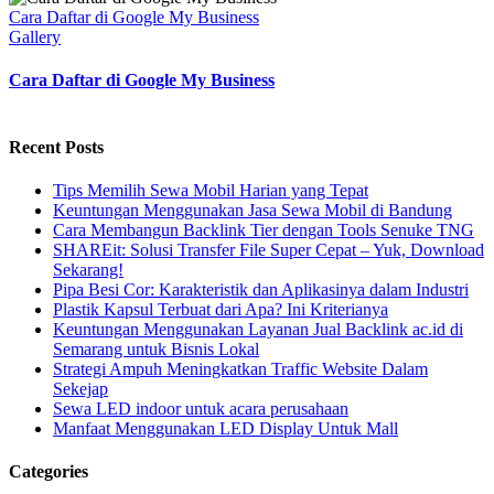
Cara Daftar di Google My Business
Gallery
Cara Daftar di Google My Business
Recent Posts
Tips Memilih Sewa Mobil Harian yang Tepat
Keuntungan Menggunakan Jasa Sewa Mobil di Bandung
Cara Membangun Backlink Tier dengan Tools Senuke TNG
SHAREit: Solusi Transfer File Super Cepat – Yuk, Download
Sekarang!
Pipa Besi Cor: Karakteristik dan Aplikasinya dalam Industri
Plastik Kapsul Terbuat dari Apa? Ini Kriterianya
Keuntungan Menggunakan Layanan Jual Backlink ac.id di
Semarang untuk Bisnis Lokal
Strategi Ampuh Meningkatkan Traffic Website Dalam
Sekejap
Sewa LED indoor untuk acara perusahaan
Manfaat Menggunakan LED Display Untuk Mall
Categories