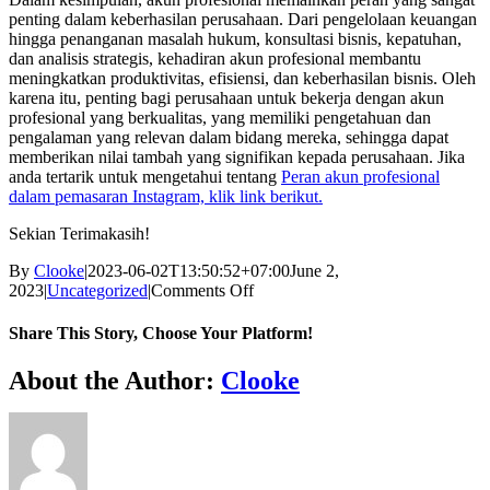
penting dalam keberhasilan perusahaan. Dari pengelolaan keuangan
hingga penanganan masalah hukum, konsultasi bisnis, kepatuhan,
dan analisis strategis, kehadiran akun profesional membantu
meningkatkan produktivitas, efisiensi, dan keberhasilan bisnis. Oleh
karena itu, penting bagi perusahaan untuk bekerja dengan akun
profesional yang berkualitas, yang memiliki pengetahuan dan
pengalaman yang relevan dalam bidang mereka, sehingga dapat
memberikan nilai tambah yang signifikan kepada perusahaan. Jika
anda tertarik untuk mengetahui tentang
Peran akun profesional
dalam pemasaran Instagram, klik link berikut.
Sekian Terimakasih!
By
Clooke
|
2023-06-02T13:50:52+07:00
June 2,
on
2023
|
Uncategorized
|
Comments Off
Peran
Akun
Share This Story, Choose Your Platform!
Profesional
dalam
Facebook
Twitter
Reddit
LinkedIn
WhatsApp
Tumblr
Pinterest
Vk
Xing
Email
About the Author:
Clooke
Perusahaan:
Potensi
Keberhasilan
Bisnis