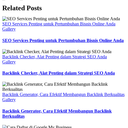
Related Posts
SEO Services Penting untuk Pertumbuhan Bisnis Online Anda
Gallery
SEO Services Penting untuk Pertumbuhan Bisnis Online Anda
Backlink Checker, Alat Penting dalam Strategi SEO Anda
Gallery
Backlink Checker, Alat Penting dalam Strategi SEO Anda
Backlink Generator, Cara Efektif Membangun Backlink Berkualitas
Gallery
Backlink Generator, Cara Efektif Membangun Backlink
Berkualitas