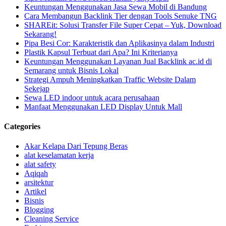
Keuntungan Menggunakan Jasa Sewa Mobil di Bandung
Cara Membangun Backlink Tier dengan Tools Senuke TNG
SHAREit: Solusi Transfer File Super Cepat – Yuk, Download
Sekarang!
Pipa Besi Cor: Karakteristik dan Aplikasinya dalam Industri
Plastik Kapsul Terbuat dari Apa? Ini Kriterianya
Keuntungan Menggunakan Layanan Jual Backlink ac.id di
Semarang untuk Bisnis Lokal
Strategi Ampuh Meningkatkan Traffic Website Dalam
Sekejap
Sewa LED indoor untuk acara perusahaan
Manfaat Menggunakan LED Display Untuk Mall
Categories
Akar Kelapa Dari Tepung Beras
alat keselamatan kerja
alat safety
Aqiqah
arsitektur
Artikel
Bisnis
Blogging
Cleaning Service