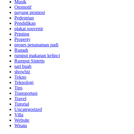
Musik
Otomotif
payung promosi
Pedestrian
Pendidikan
plakat souvenir
Printing
Property
proses penanaman padi
Rumah
rumput makanan kelinci
Rumput Sintetis
sari buah
showbiz
Tekno
Teknologi
Tips
Transportasi
Travel
Tutorial
Uncategorized
Villa
Website
Wisata