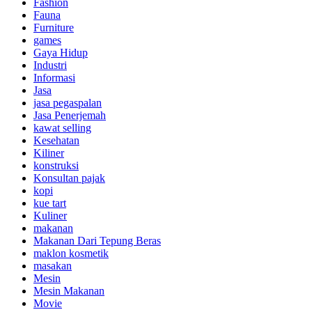
Fashion
Fauna
Furniture
games
Gaya Hidup
Industri
Informasi
Jasa
jasa pegaspalan
Jasa Penerjemah
kawat selling
Kesehatan
Kiliner
konstruksi
Konsultan pajak
kopi
kue tart
Kuliner
makanan
Makanan Dari Tepung Beras
maklon kosmetik
masakan
Mesin
Mesin Makanan
Movie