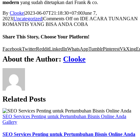
modern
yang sudah ditetapkan dari Frank & co.
By
Clooke
|
2023-06-07T21:18:30+07:00
June 7,
2023
|
Uncategorized
|
Comments Off
on IDE ACARA TUNANGAN
ROMANTIS YANG BISA ANDA COBA
Share This Story, Choose Your Platform!
Facebook
Twitter
Reddit
LinkedIn
WhatsApp
Tumblr
Pinterest
Vk
Xing
E
About the Author:
Clooke
Related Posts
SEO Services Penting untuk Pertumbuhan Bisnis Online Anda
Gallery
SEO Services Penting untuk Pertumbuhan Bisnis Online Anda