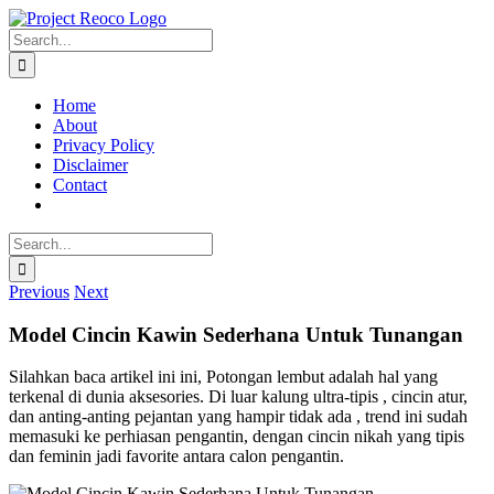
Skip
to
Search
content
for:
Home
About
Privacy Policy
Disclaimer
Contact
Search
for:
Previous
Next
Model Cincin Kawin Sederhana Untuk Tunangan
Silahkan baca artikel ini ini, Potongan lembut adalah hal yang
terkenal di dunia aksesories. Di luar kalung ultra-tipis , cincin atur,
dan anting-anting pejantan yang hampir tidak ada , trend ini sudah
memasuki ke perhiasan pengantin, dengan cincin nikah yang tipis
dan feminin jadi favorite antara calon pengantin.