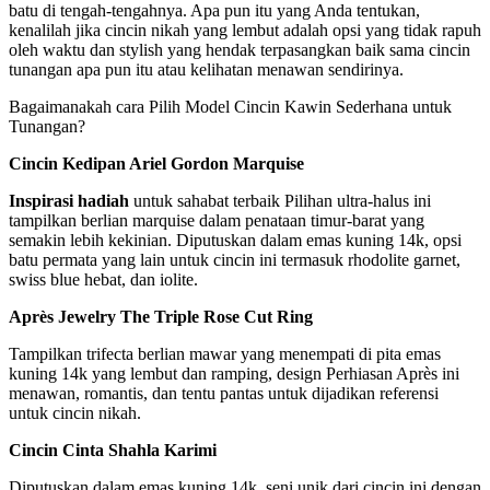
batu di tengah-tengahnya. Apa pun itu yang Anda tentukan,
kenalilah jika cincin nikah yang lembut adalah opsi yang tidak rapuh
oleh waktu dan stylish yang hendak terpasangkan baik sama cincin
tunangan apa pun itu atau kelihatan menawan sendirinya.
Bagaimanakah cara Pilih Model Cincin Kawin Sederhana untuk
Tunangan?
Cincin Kedipan Ariel Gordon Marquise
Inspirasi hadiah
untuk sahabat terbaik Pilihan ultra-halus ini
tampilkan berlian marquise dalam penataan timur-barat yang
semakin lebih kekinian. Diputuskan dalam emas kuning 14k, opsi
batu permata yang lain untuk cincin ini termasuk rhodolite garnet,
swiss blue hebat, dan iolite.
Après Jewelry The Triple Rose Cut Ring
Tampilkan trifecta berlian mawar yang menempati di pita emas
kuning 14k yang lembut dan ramping, design Perhiasan Après ini
menawan, romantis, dan tentu pantas untuk dijadikan referensi
untuk cincin nikah.
Cincin Cinta Shahla Karimi
Diputuskan dalam emas kuning 14k, seni unik dari cincin ini dengan