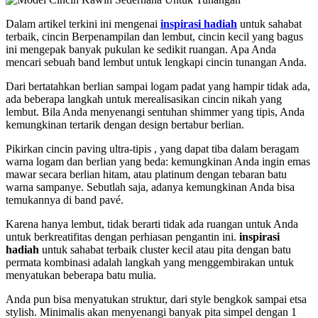
Dalam artikel terkini ini mengenai
inspirasi hadiah
untuk sahabat
terbaik, cincin Berpenampilan dan lembut, cincin kecil yang bagus
ini mengepak banyak pukulan ke sedikit ruangan. Apa Anda
mencari sebuah band lembut untuk lengkapi cincin tunangan Anda.
Dari bertatahkan berlian sampai logam padat yang hampir tidak ada,
ada beberapa langkah untuk merealisasikan cincin nikah yang
lembut. Bila Anda menyenangi sentuhan shimmer yang tipis, Anda
kemungkinan tertarik dengan design bertabur berlian.
Pikirkan cincin paving ultra-tipis , yang dapat tiba dalam beragam
warna logam dan berlian yang beda: kemungkinan Anda ingin emas
mawar secara berlian hitam, atau platinum dengan tebaran batu
warna sampanye. Sebutlah saja, adanya kemungkinan Anda bisa
temukannya di band pavé.
Karena hanya lembut, tidak berarti tidak ada ruangan untuk Anda
untuk berkreatifitas dengan perhiasan pengantin ini.
inspirasi
hadiah
untuk sahabat terbaik cluster kecil atau pita dengan batu
permata kombinasi adalah langkah yang menggembirakan untuk
menyatukan beberapa batu mulia.
Anda pun bisa menyatukan struktur, dari style bengkok sampai etsa
stylish. Minimalis akan menyenangi banyak pita simpel dengan 1