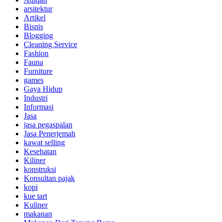
arsitektur
Artikel
Bisnis
Blogging
Cleaning Service
Fashion
Fauna
Furniture
games
Gaya Hidup
Industri
Informasi
Jasa
jasa pegaspalan
Jasa Penerjemah
kawat selling
Kesehatan
Kiliner
konstruksi
Konsultan pajak
kopi
kue tart
Kuliner
makanan