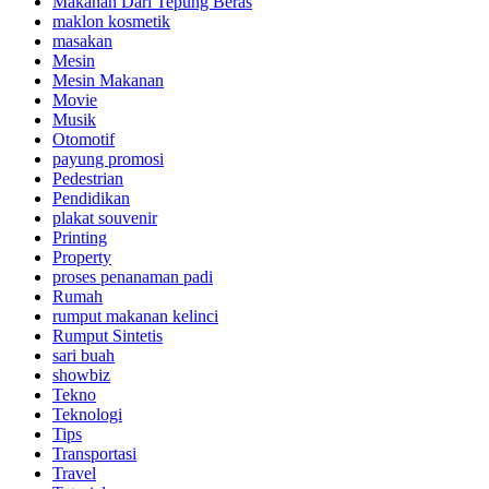
Makanan Dari Tepung Beras
maklon kosmetik
masakan
Mesin
Mesin Makanan
Movie
Musik
Otomotif
payung promosi
Pedestrian
Pendidikan
plakat souvenir
Printing
Property
proses penanaman padi
Rumah
rumput makanan kelinci
Rumput Sintetis
sari buah
showbiz
Tekno
Teknologi
Tips
Transportasi
Travel