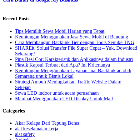
Recent Posts
Tips Memilih Sewa Mobil Harian yang Tepat
Keuntungan Menggunakan Jasa Sewa Mobil di Bandung
Cara Membangun Backlink Tier dengan Tools Senuke TNG
SHAREit: Solusi Transfer File Super Cepat – Yuk, Download
Sekarang!
Pipa Besi Cor: Karakteristik dan Aplikasinya dalam Industri
Plastik Kapsul Terbuat dari Apa? Ini Kriterianya
Keuntungan Menggunakan Layanan Jual Backlink ac.id di
Semarang untuk Bisnis Lokal
Strategi Ampuh Meningkatkan Traffic Website Dalam
Sekejap
Sewa LED indoor untuk acara perusahaan
Manfaat Menggunakan LED Display Untuk Mall
Categories
Akar Kelapa Dari Tepung Beras
alat keselamatan kerja
alat safety
Aqiqah