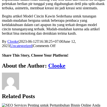
peletakan berlian pir tunggal yang digabungkan detil pita split-shank
terbuka, asimetris, membuat kreasi ini jadi kreasi seni sistematis.
Begitu artikel Model Cincin Kawin Sederhana untuk tunangan
mudah-mudahan berguna untuk beberapa pembaca yang
ketidaktahuan dalam cari apapun itu yang terkait dengan model
cincin tunanganyang terbaik. Mudah-mudahan karena ada artikel
berikut bisa menolong dan demikian terima kasih.
By
Clooke
|
2023-06-12T16:38:25+07:00
June 12,
on
2023
|
Uncategorized
|
Comments Off
Model
Cincin
Share This Story, Choose Your Platform!
Kawin
Sederhana
Facebook
Twitter
Reddit
LinkedIn
WhatsApp
Tumblr
Pinterest
Vk
Xing
Email
About the Author:
Clooke
Untuk
Tunangan
Related Posts