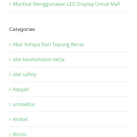
Manfaat Menggunakan LED Display Untuk Mall
Categories
Akar Kelapa Dari Tepung Beras
alat keselamatan kerja
alat safety
Aqiqah
arsitektur
Artikel
Bisnis