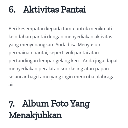
6.
Aktivitas Pantai
Beri kesempatan kepada tamu untuk menikmati
keindahan pantai dengan menyediakan aktivitas
yang menyenangkan. Anda bisa Menyusun
permainan pantai, seperti voli pantai atau
pertandingan lempar gelang kecil. Anda juga dapat
menyediakan peralatan snorkeling atau papan
selancar bagi tamu yang ingin mencoba olahraga
air.
7.
Album Foto Yang
Menakjubkan