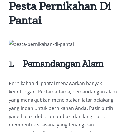
Pesta Pernikahan Di
Pantai
1.
Pemandangan Alam
Pernikahan di pantai menawarkan banyak
keuntungan. Pertama-tama, pemandangan alam
yang menakjubkan menciptakan latar belakang
yang indah untuk pernikahan Anda. Pasir putih
yang halus, deburan ombak, dan langit biru
membentuk suasana yang tenang dan