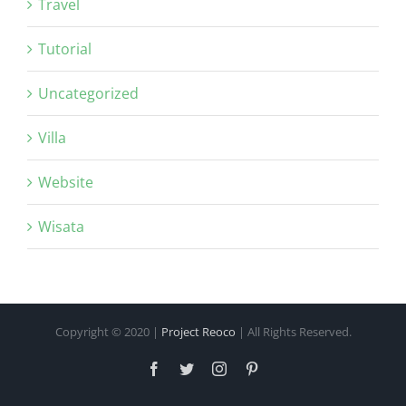
Travel
Tutorial
Uncategorized
Villa
Website
Wisata
Copyright © 2020 |
Project Reoco
| All Rights Reserved.
Facebook
Twitter
Instagram
Pinterest