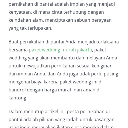
pernikahan di pantai adalah impian yang menjadi
kenyataan, di mana cinta terhubung dengan
keindahan alam, menciptakan sebuah perayaan
yang tak terlupakan.
Buat pernikahan di pantai Anda menjadi terlaksana
bersama
paket wedding murah jakarta
, paket
wedding yang akan membantu dan melayani Anda
untuk mewujudkan pernikahan sesuai keinginan
dan impian Anda. dan Anda juga tidak perlu pusing
mengenai biaya karena paket wedding ini di
bandrol dengan harga murah dan aman di
kantong.
Dalam menutup artikel ini, pesta pernikahan di
pantai adalah pilihan yang indah untuk pasangan
yang ingin merayakan ikatan cinta mereka dalam