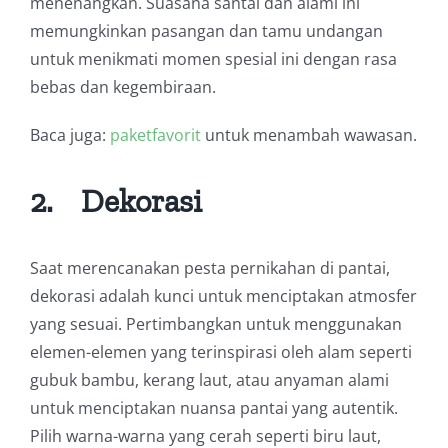
menenangkan. Suasana santai dan alami ini
memungkinkan pasangan dan tamu undangan
untuk menikmati momen spesial ini dengan rasa
bebas dan kegembiraan.
Baca juga:
paketfavorit
untuk menambah wawasan.
2.
Dekorasi
Saat merencanakan pesta pernikahan di pantai,
dekorasi adalah kunci untuk menciptakan atmosfer
yang sesuai. Pertimbangkan untuk menggunakan
elemen-elemen yang terinspirasi oleh alam seperti
gubuk bambu, kerang laut, atau anyaman alami
untuk menciptakan nuansa pantai yang autentik.
Pilih warna-warna yang cerah seperti biru laut,