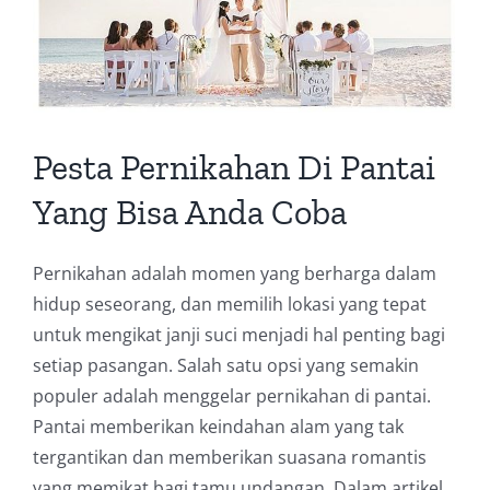
Pesta Pernikahan Di Pantai
Yang Bisa Anda Coba
Pernikahan adalah momen yang berharga dalam
hidup seseorang, dan memilih lokasi yang tepat
untuk mengikat janji suci menjadi hal penting bagi
setiap pasangan. Salah satu opsi yang semakin
populer adalah menggelar pernikahan di pantai.
Pantai memberikan keindahan alam yang tak
tergantikan dan memberikan suasana romantis
yang memikat bagi tamu undangan. Dalam artikel