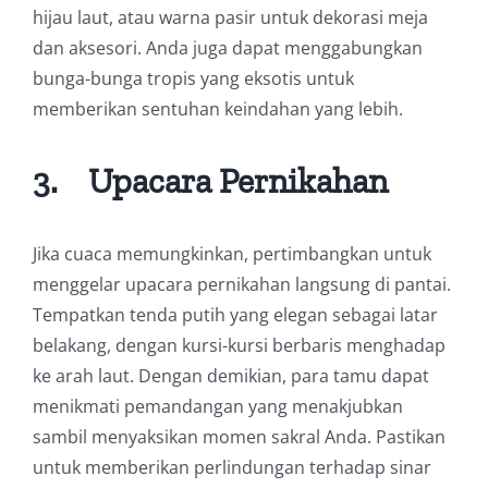
hijau laut, atau warna pasir untuk dekorasi meja
dan aksesori. Anda juga dapat menggabungkan
bunga-bunga tropis yang eksotis untuk
memberikan sentuhan keindahan yang lebih.
3.
Upacara Pernikahan
Jika cuaca memungkinkan, pertimbangkan untuk
menggelar upacara pernikahan langsung di pantai.
Tempatkan tenda putih yang elegan sebagai latar
belakang, dengan kursi-kursi berbaris menghadap
ke arah laut. Dengan demikian, para tamu dapat
menikmati pemandangan yang menakjubkan
sambil menyaksikan momen sakral Anda. Pastikan
untuk memberikan perlindungan terhadap sinar