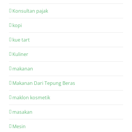
Konsultan pajak
kopi
kue tart
Kuliner
makanan
Makanan Dari Tepung Beras
maklon kosmetik
masakan
Mesin