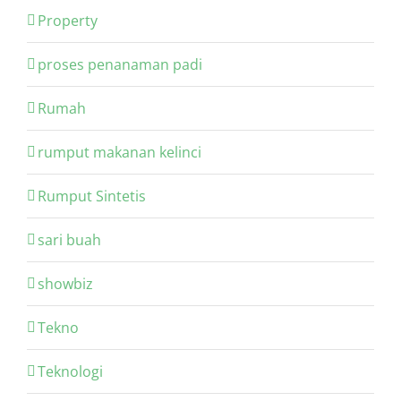
Property
proses penanaman padi
Rumah
rumput makanan kelinci
Rumput Sintetis
sari buah
showbiz
Tekno
Teknologi