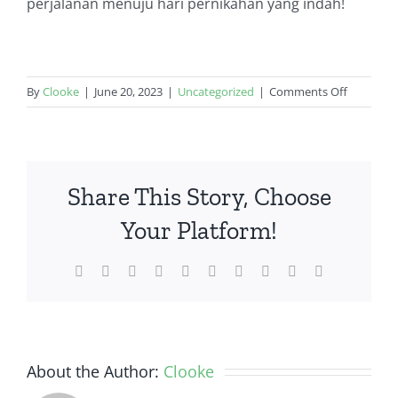
perjalanan menuju hari pernikahan yang indah!
on
By
Clooke
|
June 20, 2023
|
Uncategorized
|
Comments Off
Dekorasi
Foto
Pre-
Wedding
Share This Story, Choose
Yang
Dapat
Your Platform!
Anda
Contoh
Facebook
Twitter
Reddit
LinkedIn
WhatsApp
Tumblr
Pinterest
Vk
Xing
Email
About the Author:
Clooke