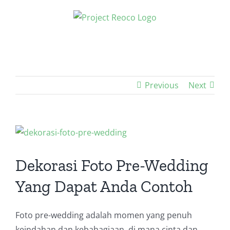
Skip
to
content
Previous
Next
View
Larger
Image
Dekorasi Foto Pre-Wedding
Yang Dapat Anda Contoh
Foto pre-wedding adalah momen yang penuh
keindahan dan kebahagiaan, di mana cinta dan