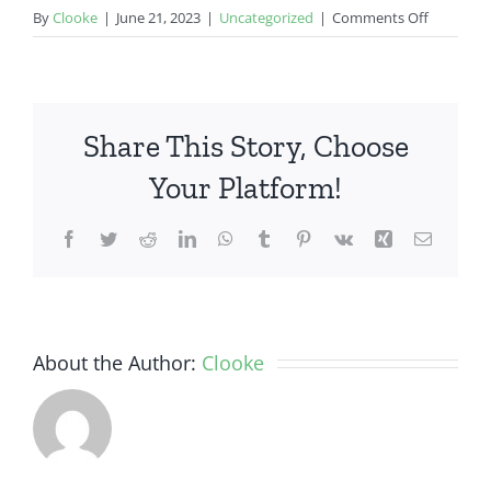
on
By
Clooke
|
June 21, 2023
|
Uncategorized
|
Comments Off
YUK
RANCAN
PILIHAN
CINCIN
Share This Story, Choose
EMAS
ANDA
Your Platform!
SENDIRI
Facebook
Twitter
Reddit
LinkedIn
WhatsApp
Tumblr
Pinterest
Vk
Xing
Email
About the Author:
Clooke