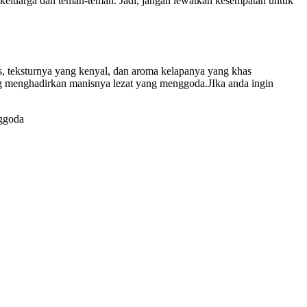
 keluarga dan teman-teman. Jadi, jangan lewatkan kesempatan untuk
, teksturnya yang kenyal, dan aroma kelapanya yang khas
g menghadirkan manisnya lezat yang menggoda.JIka anda ingin
ggoda