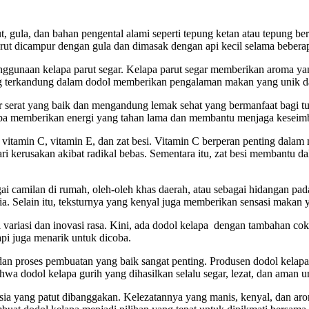
rut, gula, dan bahan pengental alami seperti tepung ketan atau tepung
rut dicampur dengan gula dan dimasak dengan api kecil selama bebera
nggunaan kelapa parut segar. Kelapa parut segar memberikan aroma ya
ng terkandung dalam dodol memberikan pengalaman makan yang unik d
r serat yang baik dan mengandung lemak sehat yang bermanfaat bagi 
apa memberikan energi yang tahan lama dan membantu menjaga keseimb
i vitamin C, vitamin E, dan zat besi. Vitamin C berperan penting dal
ari kerusakan akibat radikal bebas. Sementara itu, zat besi membantu d
ai camilan di rumah, oleh-oleh khas daerah, atau sebagai hidangan pa
ia. Selain itu, teksturnya yang kenyal juga memberikan sensasi makan
i variasi dan inovasi rasa. Kini, ada dodol kelapa dengan tambahan cok
pi juga menarik untuk dicoba.
an proses pembuatan yang baik sangat penting. Produsen dodol kelapa
hwa dodol kelapa gurih yang dihasilkan selalu segar, lezat, dan aman 
nesia yang patut dibanggakan. Kelezatannya yang manis, kenyal, dan