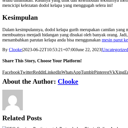
selalu dinantikan. Rasanya yang unik dan kelembutan teksturnya mem
mencicipi kelezatan dodol kelapa yang menggugah selera ini!
Kesimpulan
Dalam kesimpulannya, dodol kelapa gurih merupakan camilan yang m
membuatnya menjadi hidangan yang disukai oleh banyak orang. Jadi
menambahkan parutan kelapa anda bisa menggunakan
mesin parut ke
By
Clooke
|
2023-06-22T10:53:21+07:00
June 22, 2023
|
Uncategorize
Share This Story, Choose Your Platform!
Facebook
Twitter
Reddit
LinkedIn
WhatsApp
Tumblr
Pinterest
Vk
Xing
E
About the Author:
Clooke
Related Posts