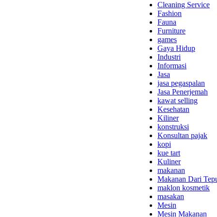
Cleaning Service
Fashion
Fauna
Furniture
games
Gaya Hidup
Industri
Informasi
Jasa
jasa pegaspalan
Jasa Penerjemah
kawat selling
Kesehatan
Kiliner
konstruksi
Konsultan pajak
kopi
kue tart
Kuliner
makanan
Makanan Dari Tep
maklon kosmetik
masakan
Mesin
Mesin Makanan