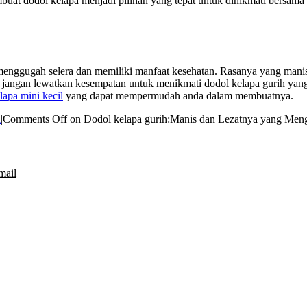
buat dodol kelapa menjadi pilihan yang tepat untuk dinikmati bersama
enggugah selera dan memiliki manfaat kesehatan. Rasanya yang manis
, jangan lewatkan kesempatan untuk menikmati dodol kelapa gurih yan
lapa mini kecil
yang dapat mempermudah anda dalam membuatnya.
d
|
Comments Off
on Dodol kelapa gurih:Manis dan Lezatnya yang Men
mail