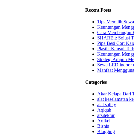
Recent Posts
Tips Memilih Sewa
Keuntungan Mengg
Cara Membangun B
SHAREit: Solusi T
Pipa Besi Cor: Kara
Plastik Kapsul Terb
Keuntungan Menggu
Strategi Ampuh Me
Sewa LED indoor u
Manfaat Mengguna
Categories
Akar Kelapa Dari 
alat keselamatan ke
alat safety
Aqiqah
arsitektur
Artikel
Bisnis
Blogging