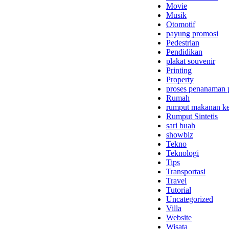
Movie
Musik
Otomotif
payung promosi
Pedestrian
Pendidikan
plakat souvenir
Printing
Property
proses penanaman 
Rumah
rumput makanan ke
Rumput Sintetis
sari buah
showbiz
Tekno
Teknologi
Tips
Transportasi
Travel
Tutorial
Uncategorized
Villa
Website
Wisata