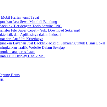
 Mobil Harian yang Tepat
unakan Jasa Sewa Mobil di Bandung
acklink Tier dengan Tools Senuke TNG
ransfer File Super Cepat – Yuk, Download Sekarang!
kteristik dan Aplikasinya dalam Industri
uat dari Apa? Ini Kriterianya
nakan Layanan Jual Backlink ac.id di Semarang untuk Bisnis Lokal
ningkatkan Traffic Website Dalam Sekejap
ntuk acara perusahaan
kan LED Display Untuk Mall
Tepung Beras
rja