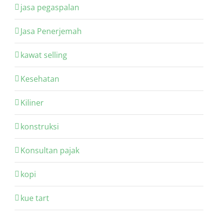
jasa pegaspalan
Jasa Penerjemah
kawat selling
Kesehatan
Kiliner
konstruksi
Konsultan pajak
kopi
kue tart