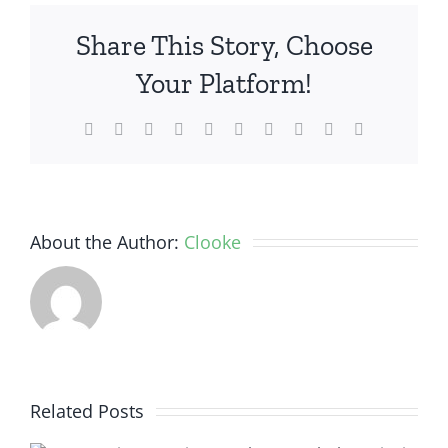
Yang
Share This Story, Choose
Menghadi
Kelezatan
Your Platform!
dan
Kesenan
Facebook
Twitter
Reddit
LinkedIn
WhatsApp
Tumblr
Pinterest
Vk
Xing
Email
About the Author:
Clooke
Related Posts