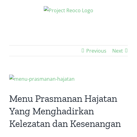
Skip
to
content
Previous
Next
View
Larger
Image
Menu Prasmanan Hajatan
Yang Menghadirkan
Kelezatan dan Kesenangan