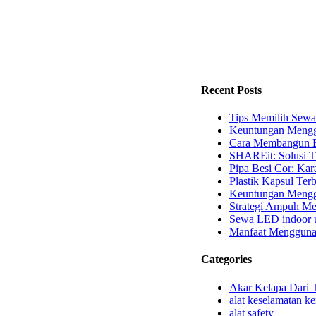
Recent Posts
Tips Memilih Sewa
Keuntungan Mengg
Cara Membangun B
SHAREit: Solusi T
Pipa Besi Cor: Kara
Plastik Kapsul Terb
Keuntungan Menggu
Strategi Ampuh Me
Sewa LED indoor u
Manfaat Mengguna
Categories
Akar Kelapa Dari 
alat keselamatan ke
alat safety