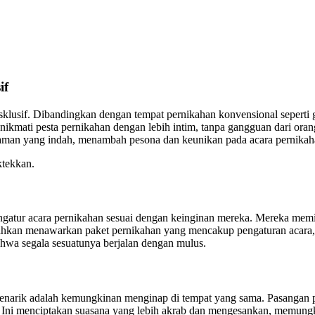
if
lusif. Dibandingkan dengan tempat pernikahan konvensional seperti ge
mati pesta pernikahan dengan lebih intim, tanpa gangguan dari orang as
taman yang indah, menambah pesona dan keunikan pada acara pernikah
ktekkan.
ngatur acara pernikahan sesuai dengan keinginan mereka. Mereka memi
 bahkan menawarkan paket pernikahan yang mencakup pengaturan acara, d
hwa segala sesuatunya berjalan dengan mulus.
u menarik adalah kemungkinan menginap di tempat yang sama. Pasangan 
 Ini menciptakan suasana yang lebih akrab dan mengesankan, memungk