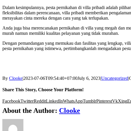
Dalam kesimpulannya, pesta pernikahan di villa pribadi adalah pili
fleksibilitas dalam perencanaan, villa pribadi memberikan pengalam
merayakan cinta mereka dengan cara yang tak terlupakan.
Anda juga bisa merencanakan pernikahan di villa yang megah dan m
murah namun memiliki kualitas pelayanan yang tidak murahan.
Dengan pemandangan yang memukau dan fasilitas yang lengkap, villa
pesta pernikahan yang istimewa, pertimbangkanlah mengadakan pesta 
By
Clooke
|
2023-07-06T09:54:40+07:00
July 6, 2023
|
Uncategorized
|
Share This Story, Choose Your Platform!
Facebook
Twitter
Reddit
LinkedIn
WhatsApp
Tumblr
Pinterest
Vk
Xing
E
About the Author:
Clooke