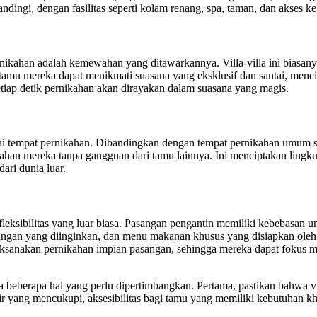
ngi, dengan fasilitas seperti kolam renang, spa, taman, dan akses ke 
pernikahan adalah kemewahan yang ditawarkannya. Villa-villa ini biasa
mu mereka dapat menikmati suasana yang eksklusif dan santai, menc
tiap detik pernikahan akan dirayakan dalam suasana yang magis.
agai tempat pernikahan. Dibandingkan dengan tempat pernikahan umum s
ikahan mereka tanpa gangguan dari tamu lainnya. Ini menciptakan lin
ri dunia luar.
 fleksibilitas yang luar biasa. Pasangan pengantin memiliki kebebasan
angan yang diinginkan, dan menu makanan khusus yang disiapkan oleh ko
ksanakan pernikahan impian pasangan, sehingga mereka dapat fokus 
 ada beberapa hal yang perlu dipertimbangkan. Pertama, pastikan bahw
arkir yang mencukupi, aksesibilitas bagi tamu yang memiliki kebutuhan 