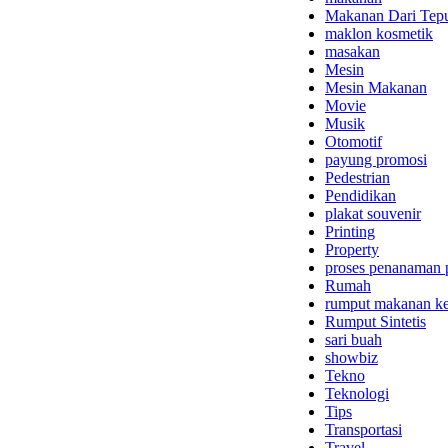
Makanan Dari Tep
maklon kosmetik
masakan
Mesin
Mesin Makanan
Movie
Musik
Otomotif
payung promosi
Pedestrian
Pendidikan
plakat souvenir
Printing
Property
proses penanaman 
Rumah
rumput makanan ke
Rumput Sintetis
sari buah
showbiz
Tekno
Teknologi
Tips
Transportasi
Travel