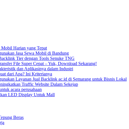
 Mobil Harian yang Tepat
unakan Jasa Sewa Mobil di Bandung
acklink Tier dengan Tools Senuke TNG
ransfer File Super Cepat – Yuk, Download Sekarang!
kteristik dan Aplikasinya dalam Industri
uat dari Apa? Ini Kriterianya
nakan Layanan Jual Backlink ac.id di Semarang untuk Bisnis Lokal
ningkatkan Traffic Website Dalam Sekejap
ntuk acara perusahaan
kan LED Display Untuk Mall
Tepung Beras
rja