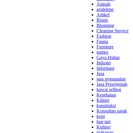
Aqiqah
arsitektur
Artikel
Bisnis
Blogging
Cleaning Service
Fashion
Fauna
Furniture
games
Gaya Hidup
Industri
Informasi
Jasa
jasa pegaspalan
Jasa Penerjemah
kawat selling
Kesehatan
Kiliner
konstruksi
Konsultan pajak
kopi
kue tart
Kuliner
makanan