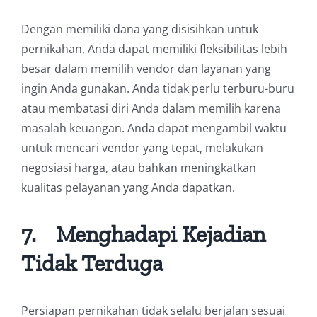
Dengan memiliki dana yang disisihkan untuk
pernikahan, Anda dapat memiliki fleksibilitas lebih
besar dalam memilih vendor dan layanan yang
ingin Anda gunakan. Anda tidak perlu terburu-buru
atau membatasi diri Anda dalam memilih karena
masalah keuangan. Anda dapat mengambil waktu
untuk mencari vendor yang tepat, melakukan
negosiasi harga, atau bahkan meningkatkan
kualitas pelayanan yang Anda dapatkan.
7.
Menghadapi Kejadian
Tidak Terduga
Persiapan pernikahan tidak selalu berjalan sesuai