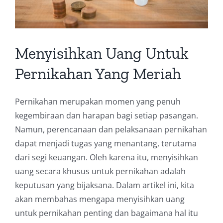
Menyisihkan Uang Untuk
Pernikahan Yang Meriah
Pernikahan merupakan momen yang penuh
kegembiraan dan harapan bagi setiap pasangan.
Namun, perencanaan dan pelaksanaan pernikahan
dapat menjadi tugas yang menantang, terutama
dari segi keuangan. Oleh karena itu, menyisihkan
uang secara khusus untuk pernikahan adalah
keputusan yang bijaksana. Dalam artikel ini, kita
akan membahas mengapa menyisihkan uang
untuk pernikahan penting dan bagaimana hal itu