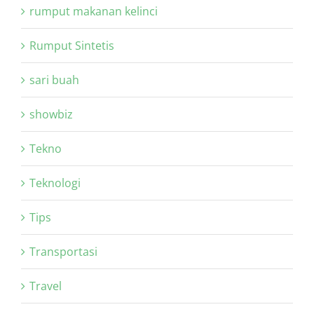
rumput makanan kelinci
Rumput Sintetis
sari buah
showbiz
Tekno
Teknologi
Tips
Transportasi
Travel