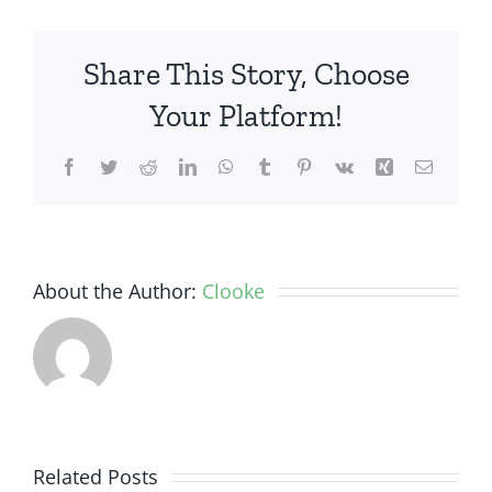
Untuk
Pernikaha
Share This Story, Choose
Yang
Meriah
Your Platform!
Facebook
Twitter
Reddit
LinkedIn
WhatsApp
Tumblr
Pinterest
Vk
Xing
Email
About the Author:
Clooke
Related Posts