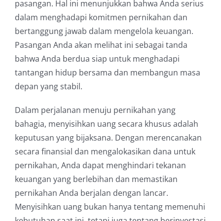
pasangan. Hal ini menunjukkan bahwa Anda serius
dalam menghadapi komitmen pernikahan dan
bertanggung jawab dalam mengelola keuangan.
Pasangan Anda akan melihat ini sebagai tanda
bahwa Anda berdua siap untuk menghadapi
tantangan hidup bersama dan membangun masa
depan yang stabil.
Dalam perjalanan menuju pernikahan yang
bahagia, menyisihkan uang secara khusus adalah
keputusan yang bijaksana. Dengan merencanakan
secara finansial dan mengalokasikan dana untuk
pernikahan, Anda dapat menghindari tekanan
keuangan yang berlebihan dan memastikan
pernikahan Anda berjalan dengan lancar.
Menyisihkan uang bukan hanya tentang memenuhi
kebutuhan saat ini, tetapi juga tentang berinvestasi