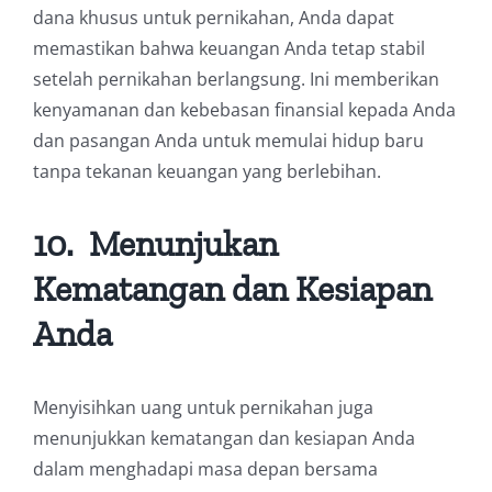
dana khusus untuk pernikahan, Anda dapat
memastikan bahwa keuangan Anda tetap stabil
setelah pernikahan berlangsung. Ini memberikan
kenyamanan dan kebebasan finansial kepada Anda
dan pasangan Anda untuk memulai hidup baru
tanpa tekanan keuangan yang berlebihan.
10.
Menunjukan
Kematangan dan Kesiapan
Anda
Menyisihkan uang untuk pernikahan juga
menunjukkan kematangan dan kesiapan Anda
dalam menghadapi masa depan bersama