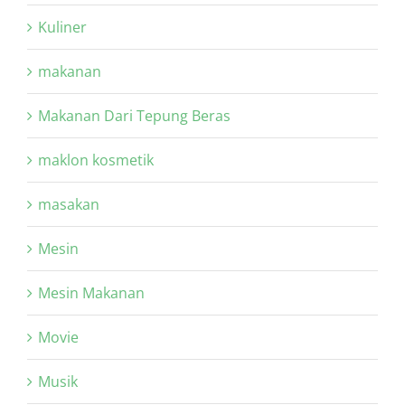
Kuliner
makanan
Makanan Dari Tepung Beras
maklon kosmetik
masakan
Mesin
Mesin Makanan
Movie
Musik