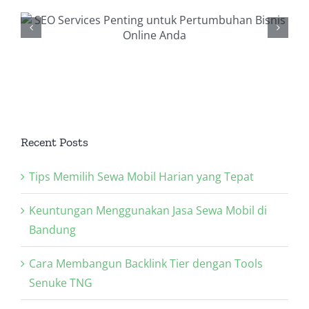
Backlink Checker, Alat
Penting dalam Strategi
SEO Anda
Recent Posts
Tips Memilih Sewa Mobil Harian yang Tepat
Keuntungan Menggunakan Jasa Sewa Mobil di
Bandung
Cara Membangun Backlink Tier dengan Tools
Senuke TNG