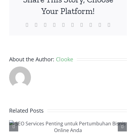
Sangat
Your Platform!
Berarti
Facebook
Twitter
Reddit
LinkedIn
WhatsApp
Tumblr
Pinterest
Vk
Xing
Email
About the Author:
Clooke
Related Posts
Backlink Checker, Alat
Penting dalam Strategi