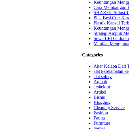
Keuntungan Mengg
Cara Membangun B
SHAREit: Solusi T
Pipa Besi Cor: Kara
Plastik Kapsul Terb
Keuntungan Menggu
Strategi Ampuh Me
Sewa LED indoor u
Manfaat Mengguna
Categories
Akar Kelapa Dari 
alat keselamatan ke
alat safety
Aqiqah
arsitektur
Artikel
Bisnis
Blogging
Cleaning Service
Fashion
Fauna
Furniture
games