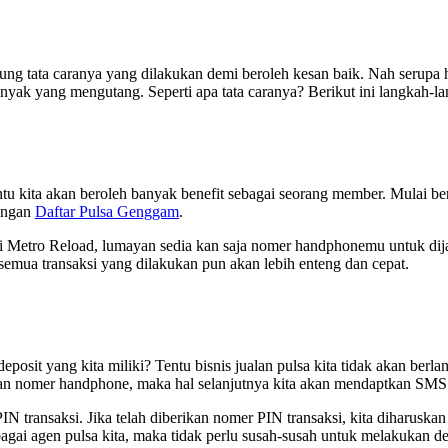
ung tata caranya yang dilakukan demi beroleh kesan baik. Nah serupa 
 banyak yang mengutang. Seperti apa tata caranya? Berikut ini langkah-l
tu kita akan beroleh banyak benefit sebagai seorang member. Mulai bera
dengan
Daftar Pulsa Genggam
.
i Metro Reload, lumayan sedia kan saja nomer handphonemu untuk dijad
semua transaksi yang dilakukan pun akan lebih enteng dan cepat.
u deposit yang kita miliki? Tentu bisnis jualan pulsa kita tidak akan b
n nomer handphone, maka hal selanjutnya kita akan mendaptkan SMS n
 PIN transaksi. Jika telah diberikan nomer PIN transaksi, kita diharu
agai agen pulsa kita, maka tidak perlu susah-susah untuk melakukan de