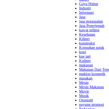
Gaya Hidup
Industri
Informasi
Jasa
jasa pegaspalan
Jasa Penerjemah
kawat selling
Kesehatan
Kiliner
konstruksi
Konsultan pajak
kopi
kue tart
Kuliner
makanan
Makanan Dari Tep
maklon kosmetik
masakan
Mesin
Mesin Makanan
Movie
Musik
Otomotif
payung promosi
Pedestrian