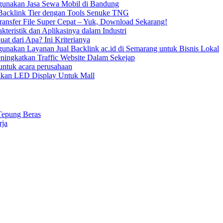
unakan Jasa Sewa Mobil di Bandung
acklink Tier dengan Tools Senuke TNG
ransfer File Super Cepat – Yuk, Download Sekarang!
kteristik dan Aplikasinya dalam Industri
uat dari Apa? Ini Kriterianya
nakan Layanan Jual Backlink ac.id di Semarang untuk Bisnis Lokal
ningkatkan Traffic Website Dalam Sekejap
ntuk acara perusahaan
kan LED Display Untuk Mall
Tepung Beras
rja