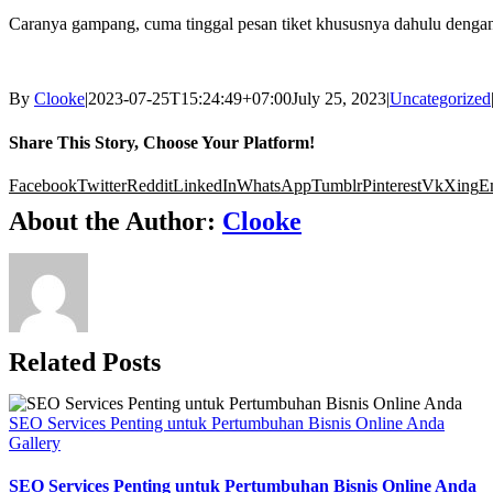
Caranya gampang, cuma tinggal pesan tiket khususnya dahulu denga
By
Clooke
|
2023-07-25T15:24:49+07:00
July 25, 2023
|
Uncategorized
Share This Story, Choose Your Platform!
Facebook
Twitter
Reddit
LinkedIn
WhatsApp
Tumblr
Pinterest
Vk
Xing
E
About the Author:
Clooke
Related Posts
SEO Services Penting untuk Pertumbuhan Bisnis Online Anda
Gallery
SEO Services Penting untuk Pertumbuhan Bisnis Online Anda