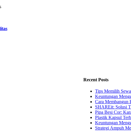
itas
Recent Posts
Tips Memilih Sewa
Keuntungan Mengg
Cara Membangun B
SHAREit: Solusi T
Pipa Besi Cor: Kara
Plastik Kapsul Terb
Keuntungan Menggu
Strategi Ampuh Me