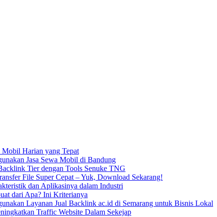
 Mobil Harian yang Tepat
unakan Jasa Sewa Mobil di Bandung
acklink Tier dengan Tools Senuke TNG
ransfer File Super Cepat – Yuk, Download Sekarang!
kteristik dan Aplikasinya dalam Industri
uat dari Apa? Ini Kriterianya
nakan Layanan Jual Backlink ac.id di Semarang untuk Bisnis Lokal
ningkatkan Traffic Website Dalam Sekejap