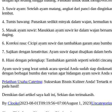
dengan api sedang hingga matang. Pastikan untuk tidak mengovercook 
3. Suwir ayam: Setelah ayam matang, angkat dari panci dan dinginkan
lembut.
4. Tumis bawang: Panaskan sedikit minyak dalam wajan, kemudian 
5. Masak ayam suwir: Masukkan ayam suwir ke dalam wajan bersama 
daging.
6. Koreksi rasa: Cicipi ayam suwir dan tambahkan garam atau bumbu 
7. Sajikan dengan kreativitas: Ayam suwir dapat disajikan dalam berb
8. Hiasi dengan pelengkap: Tambahkan garnish seperti seledri cinca
Ayam suwir yang lezat untuk acara spesial Anda sudah siap dinikmati
dengan berbagai bumbu dan varian agar hidangan ayam suwir Anda 
Pelatihan Usaha Catering
: Sukseskan Bisnis Kuliner Anda! Tertarik 
pada hasil!
Demikian dari artikel saya kali ini, Sekian dan terimakasih.
By
Clooke
|
2023-08-01T09:19:56+07:00
August 1, 2023
|
Uncategoriz