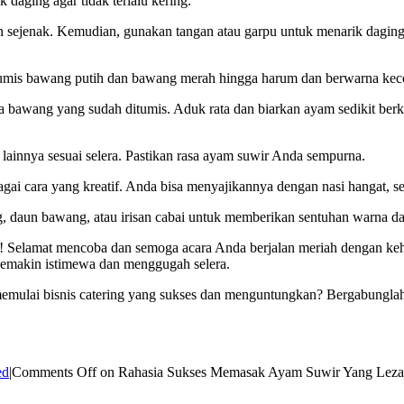
daging agar tidak terlalu kering.
 sejenak. Kemudian, gunakan tangan atau garpu untuk menarik daging ay
tumis bawang putih dan bawang merah hingga harum dan berwarna keco
bawang yang sudah ditumis. Aduk rata dan biarkan ayam sedikit berk
lainnya sesuai selera. Pastikan rasa ayam suwir Anda sempurna.
agai cara yang kreatif. Anda bisa menyajikannya dengan nasi hangat, se
ng, daun bawang, atau irisan cabai untuk memberikan sentuhan warna d
! Selamat mencoba dan semoga acara Anda berjalan meriah dengan kehad
semakin istimewa dan menggugah selera.
memulai bisnis catering yang sukses dan menguntungkan? Bergabunglah 
ed
|
Comments Off
on Rahasia Sukses Memasak Ayam Suwir Yang Leza