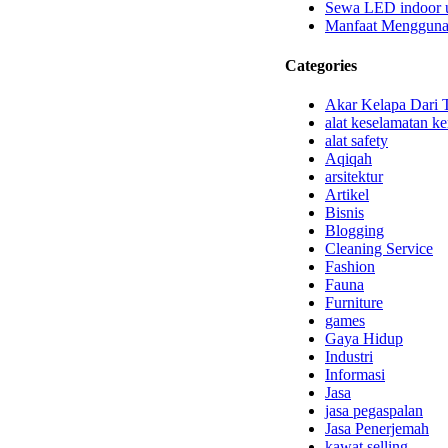
Sewa LED indoor u
Manfaat Mengguna
Categories
Akar Kelapa Dari 
alat keselamatan ke
alat safety
Aqiqah
arsitektur
Artikel
Bisnis
Blogging
Cleaning Service
Fashion
Fauna
Furniture
games
Gaya Hidup
Industri
Informasi
Jasa
jasa pegaspalan
Jasa Penerjemah
kawat selling