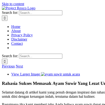
Skip to content
Search for:
Home
About
Privacy Policy
Disclaimer
Contact
Search for:
Previous
Next
View Larger Image
Rahasia Sukses Memasak Ayam Suwir Yang Lezat U
Selamat datang di artikel kami yang penuh dengan inspirasi dan rah
untuk diisi dengan kenangan indah, terutama dalam hal kuliner.
Bagaimana jika kami memberi tahu Anda bahwa ayam suwir dapat m