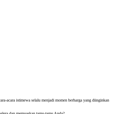
Acara-acara istimewa selalu menjadi momen berharga yang diinginkan
 selera dan memuaskan tamu-tamu Anda?