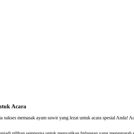
ntuk Acara
asia sukses memasak ayam suwir yang lezat untuk acara spesial Anda! 
enjadi pilihan sempurna untuk menyajikan hidangan yang menggugah