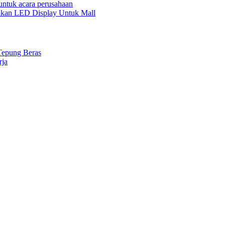
ntuk acara perusahaan
kan LED Display Untuk Mall
Tepung Beras
rja