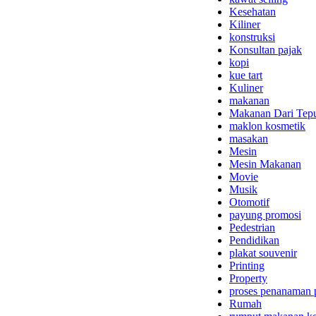
Kesehatan
Kiliner
konstruksi
Konsultan pajak
kopi
kue tart
Kuliner
makanan
Makanan Dari Tep
maklon kosmetik
masakan
Mesin
Mesin Makanan
Movie
Musik
Otomotif
payung promosi
Pedestrian
Pendidikan
plakat souvenir
Printing
Property
proses penanaman 
Rumah