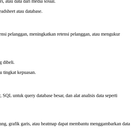
, atau data dari media sosial.
eadsheet atau database.
ensi pelanggan, meningkatkan retensi pelanggan, atau mengukur
 dibeli.
u tingkat kepuasan.
SQL untuk query database besar, dan alat analisis data seperti
batang, grafik garis, atau heatmap dapat membantu menggambarkan data