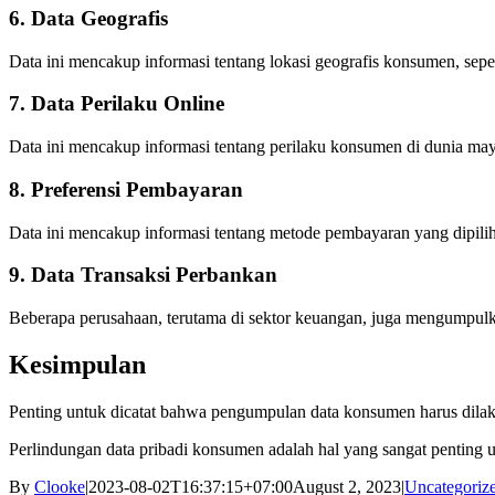
6. Data Geografis
Data ini mencakup informasi tentang lokasi geografis konsumen, sepe
7. Data Perilaku Online
Data ini mencakup informasi tentang perilaku konsumen di dunia maya, 
8. Preferensi Pembayaran
Data ini mencakup informasi tentang metode pembayaran yang dipilih o
9. Data Transaksi Perbankan
Beberapa perusahaan, terutama di sektor keuangan, juga mengumpulk
Kesimpulan
Penting untuk dicatat bahwa pengumpulan data konsumen harus dilaku
Perlindungan data pribadi konsumen adalah hal yang sangat penting un
By
Clooke
|
2023-08-02T16:37:15+07:00
August 2, 2023
|
Uncategoriz