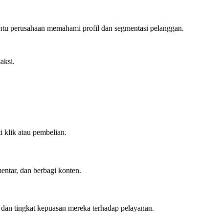
bantu perusahaan memahami profil dan segmentasi pelanggan.
aksi.
 klik atau pembelian.
entar, dan berbagi konten.
 dan tingkat kepuasan mereka terhadap pelayanan.