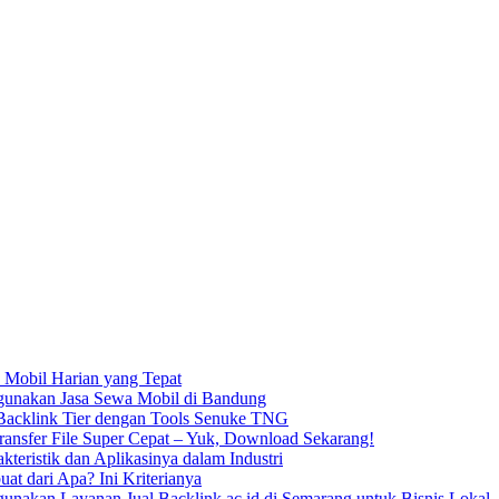
 Mobil Harian yang Tepat
unakan Jasa Sewa Mobil di Bandung
acklink Tier dengan Tools Senuke TNG
ransfer File Super Cepat – Yuk, Download Sekarang!
kteristik dan Aplikasinya dalam Industri
uat dari Apa? Ini Kriterianya
nakan Layanan Jual Backlink ac.id di Semarang untuk Bisnis Lokal