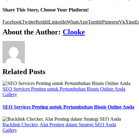
Share This Story, Choose Your Platform!
Facebook
Twitter
Reddit
LinkedIn
WhatsApp
Tumblr
Pinterest
Vk
Xing
E
About the Author:
Clooke
Related Posts
SEO Services Penting untuk Pertumbuhan Bisnis Online Anda
Gallery
SEO Services Penting untuk Pertumbuhan Bisnis Online Anda
Backlink Checker, Alat Penting dalam Strategi SEO Anda
Gallery