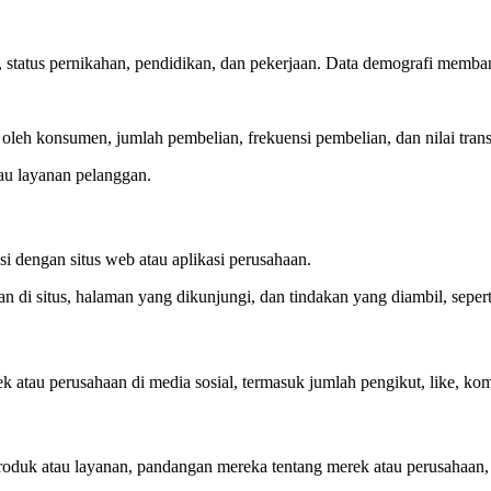
in, status pernikahan, pendidikan, dan pekerjaan. Data demografi mem
oleh konsumen, jumlah pembelian, frekuensi pembelian, dan nilai trans
u layanan pelanggan.
i dengan situs web atau aplikasi perusahaan.
 di situs, halaman yang dikunjungi, dan tindakan yang diambil, seperti
 atau perusahaan di media sosial, termasuk jumlah pengikut, like, kom
roduk atau layanan, pandangan mereka tentang merek atau perusahaan,