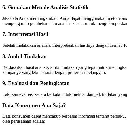
6. Gunakan Metode Analisis Statistik
Jika data Anda memungkinkan, Anda dapat menggunakan metode analisi
mempengaruhi pembelian atau analisis klaster untuk mengelompokkan
7. Interpretasi Hasil
Setelah melakukan analisis, interpretasikan hasilnya dengan cermat.
8. Ambil Tindakan
Berdasarkan hasil analisis, ambil tindakan yang tepat untuk mening
kampanye yang lebih sesuai dengan preferensi pelanggan.
9. Evaluasi dan Peningkatan
Lakukan evaluasi secara berkala untuk melihat dampak tindakan yang
Data Konsumen Apa Saja?
Data konsumen dapat mencakup berbagai informasi tentang perilaku,
oleh perusahaan adalah: