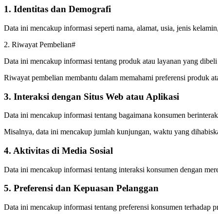
1. Identitas dan Demografi
Data ini mencakup informasi seperti nama, alamat, usia, jenis kelam
2. Riwayat Pembelian#
Data ini mencakup informasi tentang produk atau layanan yang dibeli 
Riwayat pembelian membantu dalam memahami preferensi produk ata
3. Interaksi dengan Situs Web atau Aplikasi
Data ini mencakup informasi tentang bagaimana konsumen berinteraks
Misalnya, data ini mencakup jumlah kunjungan, waktu yang dihabiskan
4. Aktivitas di Media Sosial
Data ini mencakup informasi tentang interaksi konsumen dengan merek
5. Preferensi dan Kepuasan Pelanggan
Data ini mencakup informasi tentang preferensi konsumen terhadap p