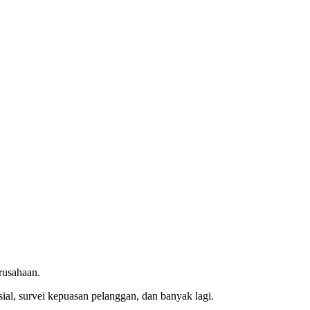
rusahaan.
osial, survei kepuasan pelanggan, dan banyak lagi.