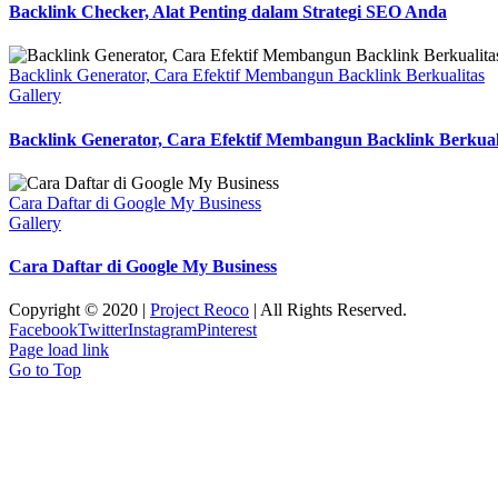
Backlink Checker, Alat Penting dalam Strategi SEO Anda
Backlink Generator, Cara Efektif Membangun Backlink Berkualitas
Gallery
Backlink Generator, Cara Efektif Membangun Backlink Berkual
Cara Daftar di Google My Business
Gallery
Cara Daftar di Google My Business
Copyright © 2020 |
Project Reoco
| All Rights Reserved.
Facebook
Twitter
Instagram
Pinterest
Page load link
Go to Top