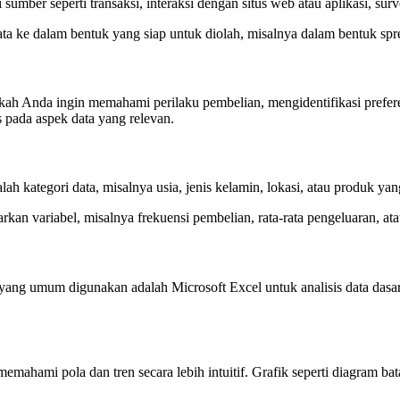
er seperti transaksi, interaksi dengan situs web atau aplikasi, survei
ata ke dalam bentuk yang siap untuk diolah, misalnya dalam bentuk spr
kah Anda ingin memahami perilaku pembelian, mengidentifikasi prefer
pada aspek data yang relevan.
ah kategori data, misalnya usia, jenis kelamin, lokasi, atau produk yang
n variabel, misalnya frekuensi pembelian, rata-rata pengeluaran, ata
 yang umum digunakan adalah Microsoft Excel untuk analisis data dasar, 
emahami pola dan tren secara lebih intuitif. Grafik seperti diagram 