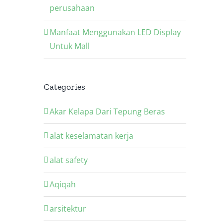
perusahaan
Manfaat Menggunakan LED Display
Untuk Mall
Categories
Akar Kelapa Dari Tepung Beras
alat keselamatan kerja
alat safety
Aqiqah
arsitektur