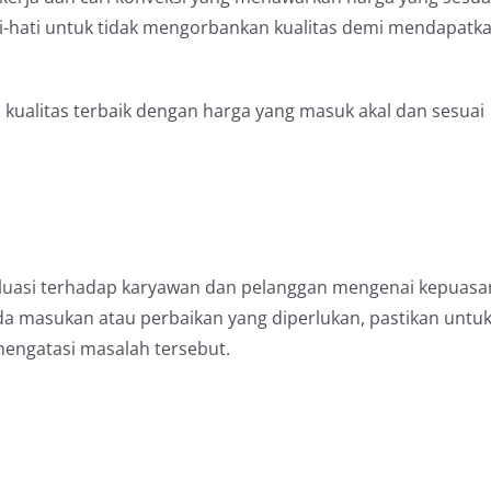
ti-hati untuk tidak mengorbankan kualitas demi mendapatk
 kualitas terbaik dengan harga yang masuk akal dan sesuai
valuasi terhadap karyawan dan pelanggan mengenai kepuasa
da masukan atau perbaikan yang diperlukan, pastikan untu
engatasi masalah tersebut.