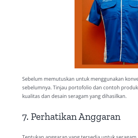
Sebelum memutuskan untuk menggunakan konveksi 
sebelumnya. Tinjau portofolio dan contoh produ
kualitas dan desain seragam yang dihasilkan.
7. Perhatikan Anggaran
Tentukan anggaran yang tersedia untuk seragam k