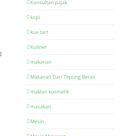
Konsultan pajak
kopi
kue tart
Kuliner
g
makanan
Makanan Dari Tepung Beras
maklon kosmetik
masakan
Mesin