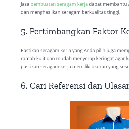
Jasa
pembuatan seragam kerja
dapat membantu A
dan menghasilkan seragam berkualitas tinggi.
5. Pertimbangkan Faktor K
Pastikan seragam kerja yang Anda pilih juga memp
ramah kulit dan mudah menyerap keringat agar ka
pastikan seragam kerja memiliki ukuran yang ses
6. Cari Referensi dan Ulasa