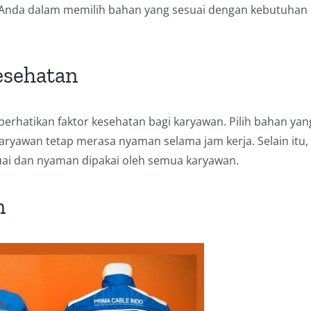
nda dalam memilih bahan yang sesuai dengan kebutuhan
esehatan
erhatikan faktor kesehatan bagi karyawan. Pilih bahan yan
ryawan tetap merasa nyaman selama jam kerja. Selain itu,
uai dan nyaman dipakai oleh semua karyawan.
n