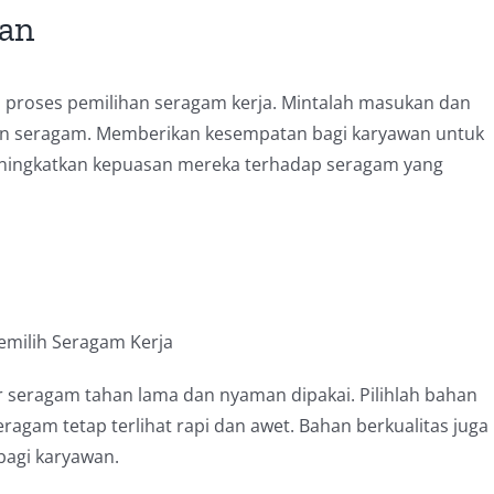
wan
 proses pemilihan seragam kerja. Mintalah masukan dan
n seragam. Memberikan kesempatan bagi karyawan untuk
eningkatkan kepuasan mereka terhadap seragam yang
ar seragam tahan lama dan nyaman dipakai. Pilihlah bahan
agam tetap terlihat rapi dan awet. Bahan berkualitas juga
agi karyawan.