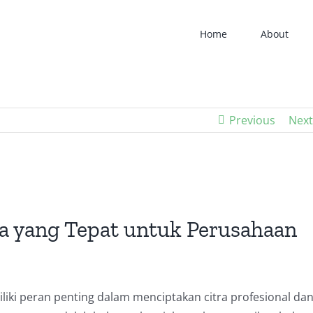
Home
About
Previous
Next
a yang Tepat untuk Perusahaan
liki peran penting dalam menciptakan citra profesional da