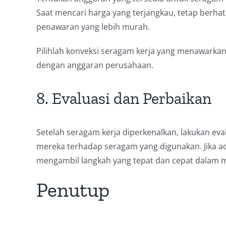
Saat mencari harga yang terjangkau, tetap berha
penawaran yang lebih murah.
Pilihlah konveksi seragam kerja yang menawarkan
dengan anggaran perusahaan.
8. Evaluasi dan Perbaikan
Setelah seragam kerja diperkenalkan, lakukan e
mereka terhadap seragam yang digunakan. Jika a
mengambil langkah yang tepat dan cepat dalam m
Penutup