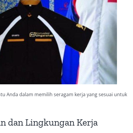
tu Anda dalam memilih seragam kerja yang sesuai untuk
n dan Lingkungan Kerja