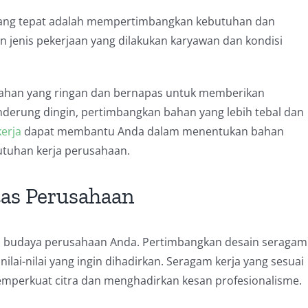
yang tepat adalah mempertimbangkan kebutuhan dan
 jenis pekerjaan yang dilakukan karyawan dan kondisi
h bahan yang ringan dan bernapas untuk memberikan
nderung dingin, pertimbangkan bahan yang lebih tebal dan
erja
dapat membantu Anda dalam menentukan bahan
utuhan kerja perusahaan.
tas Perusahaan
n budaya perusahaan Anda. Pertimbangkan desain seragam
lai-nilai yang ingin dihadirkan. Seragam kerja yang sesuai
perkuat citra dan menghadirkan kesan profesionalisme.