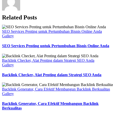
Related Posts
SEO Services Penting untuk Pertumbuhan Bisnis Online Anda
Gallery
SEO Services Penting untuk Pertumbuhan Bisnis Online Anda
Backlink Checker, Alat Penting dalam Strategi SEO Anda
Gallery
Backlink Checker, Alat Penting dalam Strategi SEO Anda
Backlink Generator, Cara Efektif Membangun Backlink Berkualitas
Gallery
Backlink Generator, Cara Efektif Membangun Backlink
Berkualitas