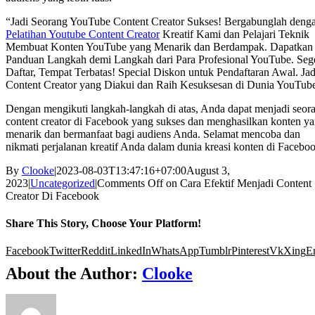
“Jadi Seorang YouTube Content Creator Sukses! Bergabunglah deng
Pelatihan Youtube Content Creator
Kreatif Kami dan Pelajari Teknik
Membuat Konten YouTube yang Menarik dan Berdampak. Dapatkan
Panduan Langkah demi Langkah dari Para Profesional YouTube. Seg
Daftar, Tempat Terbatas! Special Diskon untuk Pendaftaran Awal. Jad
Content Creator yang Diakui dan Raih Kesuksesan di Dunia YouTub
Dengan mengikuti langkah-langkah di atas, Anda dapat menjadi seor
content creator di Facebook yang sukses dan menghasilkan konten y
menarik dan bermanfaat bagi audiens Anda. Selamat mencoba dan
nikmati perjalanan kreatif Anda dalam dunia kreasi konten di Facebo
By
Clooke
|
2023-08-03T13:47:16+07:00
August 3,
2023
|
Uncategorized
|
Comments Off
on Cara Efektif Menjadi Content
Creator Di Facebook
Share This Story, Choose Your Platform!
Facebook
Twitter
Reddit
LinkedIn
WhatsApp
Tumblr
Pinterest
Vk
Xing
E
About the Author:
Clooke