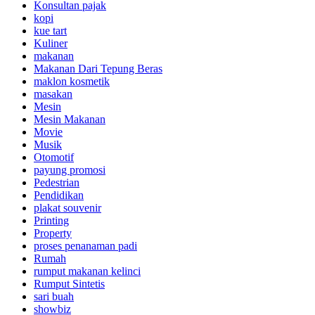
Konsultan pajak
kopi
kue tart
Kuliner
makanan
Makanan Dari Tepung Beras
maklon kosmetik
masakan
Mesin
Mesin Makanan
Movie
Musik
Otomotif
payung promosi
Pedestrian
Pendidikan
plakat souvenir
Printing
Property
proses penanaman padi
Rumah
rumput makanan kelinci
Rumput Sintetis
sari buah
showbiz