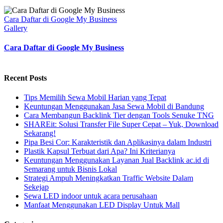
Cara Daftar di Google My Business
Gallery
Cara Daftar di Google My Business
Recent Posts
Tips Memilih Sewa Mobil Harian yang Tepat
Keuntungan Menggunakan Jasa Sewa Mobil di Bandung
Cara Membangun Backlink Tier dengan Tools Senuke TNG
SHAREit: Solusi Transfer File Super Cepat – Yuk, Download
Sekarang!
Pipa Besi Cor: Karakteristik dan Aplikasinya dalam Industri
Plastik Kapsul Terbuat dari Apa? Ini Kriterianya
Keuntungan Menggunakan Layanan Jual Backlink ac.id di
Semarang untuk Bisnis Lokal
Strategi Ampuh Meningkatkan Traffic Website Dalam
Sekejap
Sewa LED indoor untuk acara perusahaan
Manfaat Menggunakan LED Display Untuk Mall