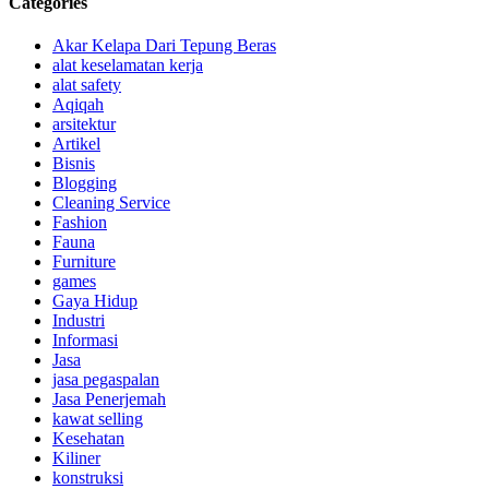
Categories
Akar Kelapa Dari Tepung Beras
alat keselamatan kerja
alat safety
Aqiqah
arsitektur
Artikel
Bisnis
Blogging
Cleaning Service
Fashion
Fauna
Furniture
games
Gaya Hidup
Industri
Informasi
Jasa
jasa pegaspalan
Jasa Penerjemah
kawat selling
Kesehatan
Kiliner
konstruksi