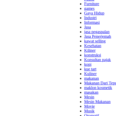
Furniture
games
Gaya Hidup
Industri
Informasi
Jasa
jasa pegaspalan
Jasa Penerjemah
kawat selling
Kesehatan
Kiliner
konstruksi
Konsultan pajak
kopi
kue tart
Kuliner
makanan
Makanan Dari Tep
maklon kosmetik
masakan
Mesin
Mesin Makanan
Movie
Musik
Otomotif