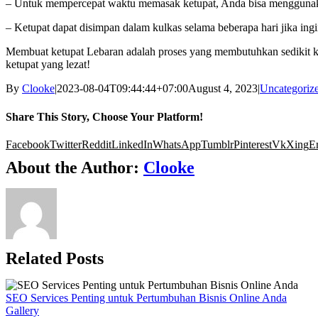
– Untuk mempercepat waktu memasak ketupat, Anda bisa menggunakan
– Ketupat dapat disimpan dalam kulkas selama beberapa hari jika in
Membuat ketupat Lebaran adalah proses yang membutuhkan sedikit ke
ketupat yang lezat!
By
Clooke
|
2023-08-04T09:44:44+07:00
August 4, 2023
|
Uncategoriz
Share This Story, Choose Your Platform!
Facebook
Twitter
Reddit
LinkedIn
WhatsApp
Tumblr
Pinterest
Vk
Xing
E
About the Author:
Clooke
Related Posts
SEO Services Penting untuk Pertumbuhan Bisnis Online Anda
Gallery