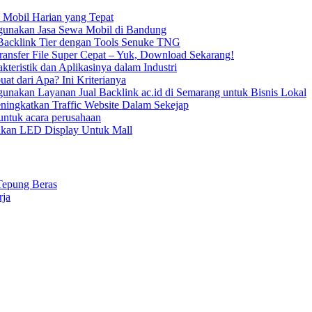
 Mobil Harian yang Tepat
unakan Jasa Sewa Mobil di Bandung
acklink Tier dengan Tools Senuke TNG
ransfer File Super Cepat – Yuk, Download Sekarang!
kteristik dan Aplikasinya dalam Industri
uat dari Apa? Ini Kriterianya
nakan Layanan Jual Backlink ac.id di Semarang untuk Bisnis Lokal
ningkatkan Traffic Website Dalam Sekejap
ntuk acara perusahaan
kan LED Display Untuk Mall
Tepung Beras
rja