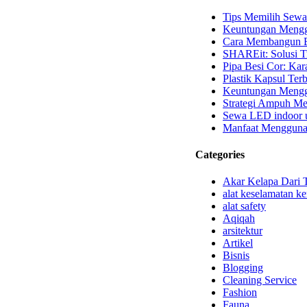
Tips Memilih Sewa
Keuntungan Mengg
Cara Membangun B
SHAREit: Solusi T
Pipa Besi Cor: Kara
Plastik Kapsul Terb
Keuntungan Menggu
Strategi Ampuh Me
Sewa LED indoor u
Manfaat Mengguna
Categories
Akar Kelapa Dari 
alat keselamatan ke
alat safety
Aqiqah
arsitektur
Artikel
Bisnis
Blogging
Cleaning Service
Fashion
Fauna