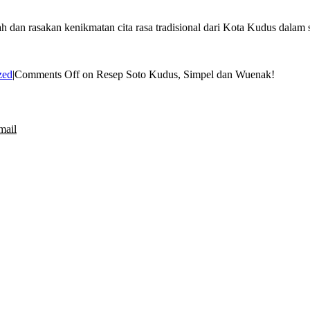
mah dan rasakan kenikmatan cita rasa tradisional dari Kota Kudus dala
zed
|
Comments Off
on Resep Soto Kudus, Simpel dan Wuenak!
mail