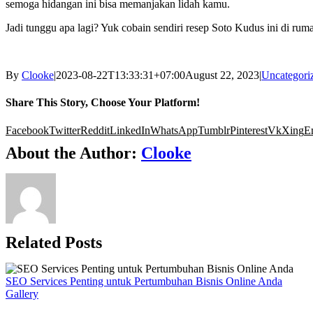
semoga hidangan ini bisa memanjakan lidah kamu.
Jadi tunggu apa lagi? Yuk cobain sendiri resep Soto Kudus ini di ru
By
Clooke
|
2023-08-22T13:33:31+07:00
August 22, 2023
|
Uncategori
Share This Story, Choose Your Platform!
Facebook
Twitter
Reddit
LinkedIn
WhatsApp
Tumblr
Pinterest
Vk
Xing
E
About the Author:
Clooke
Related Posts
SEO Services Penting untuk Pertumbuhan Bisnis Online Anda
Gallery