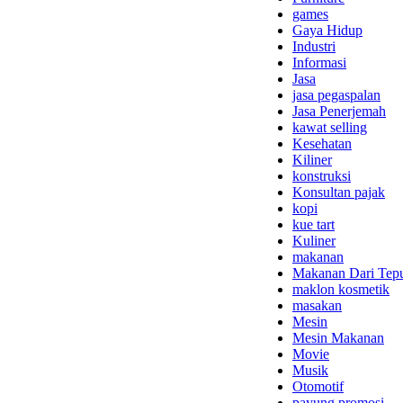
games
Gaya Hidup
Industri
Informasi
Jasa
jasa pegaspalan
Jasa Penerjemah
kawat selling
Kesehatan
Kiliner
konstruksi
Konsultan pajak
kopi
kue tart
Kuliner
makanan
Makanan Dari Tep
maklon kosmetik
masakan
Mesin
Mesin Makanan
Movie
Musik
Otomotif
payung promosi