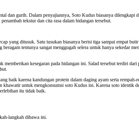
al dan gurih. Dalam penyajiannya, Soto Kudus biasanya dilengkapi deng
 penambah tekstur dan cita rasa dalam hidangan tersebut.
ecap yang ditusuk. Satu tusukan biasanya berisi tiga sampai empat bu
g beragam tentunya sangat menggugah selera untuk hanya sekedar mencic
k memberikan kesegaran pada hidangan ini. Salad tersebut terdiri dari 
but.
i yang baik karena kandungan protein dalam daging ayam serta rempah-
an khawatir untuk mengkonsumsi soto Kudus ini. Karena soto identik d
rlebihan itu tidak baik.
kah-langkah dibawa ini.