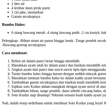
2 liter air
4 lembar daun jeruk purut
3 cm jahe, memarkan
Garam secukupnya
Bumbu Halus:
6 siung bawang merah -4 siung bawang putih -2 cm kunyit, bakar
Pelengkap: -Bihun siram air panas hingga lunak -Tauge pendek secu
-Bawang goreng secukupnya
Cara membuat:
Rebus air dalam panci besar hingga mendidih.
Masukkan ayam utuh ke dalam panci dan biarkan mendidih sel
Angkat ayam dari panci dan suwir-suwir tipis-tipis menggunak
Tumis bumbu halus hingga harum dengan sedikit minyak goren
Masukkan tumisan bumbu halus ke dalam kaldu ayam bersama d
Tambahkan garam secukupnya dan biarkan kuah mendidih kemb
Sajikan soto Kudus dalam mangkuk dengan ayam suwir di atas
Tambahkan bihun, tauge pendek, daun seledri cincang halus, 
Soto Kudus siap disantap! Nikmati sensasi kuah kaldu ayam y
Nah, itulah resep sederhana untuk membuat Soto Kudus yang lezat! K