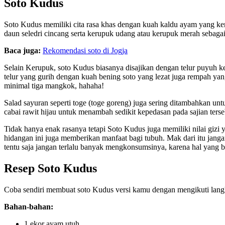
Soto Kudus
Soto Kudus memiliki cita rasa khas dengan kuah kaldu ayam yang kent
daun seledri cincang serta kerupuk udang atau kerupuk merah sebagai
Baca juga:
Rekomendasi soto di Jogja
Selain Kerupuk, soto Kudus biasanya disajikan dengan telur puyuh k
telur yang gurih dengan kuah bening soto yang lezat juga rempah yan
minimal tiga mangkok, hahaha!
Salad sayuran seperti toge (toge goreng) juga sering ditambahkan untu
cabai rawit hijau untuk menambah sedikit kepedasan pada sajian terse
Tidak hanya enak rasanya tetapi Soto Kudus juga memiliki nilai giz
hidangan ini juga memberikan manfaat bagi tubuh. Mak dari itu jang
tentu saja jangan terlalu banyak mengkonsumsinya, karena hal yang be
Resep Soto Kudus
Coba sendiri membuat soto Kudus versi kamu dengan mengikuti lang
Bahan-bahan:
1 ekor ayam utuh