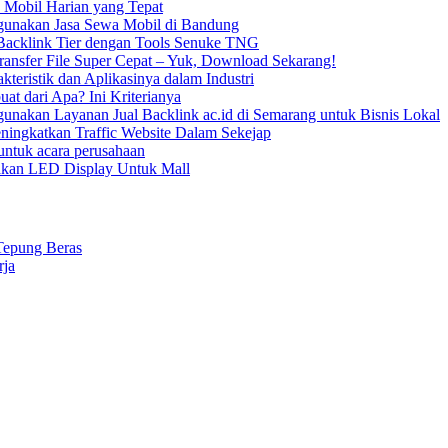
 Mobil Harian yang Tepat
unakan Jasa Sewa Mobil di Bandung
acklink Tier dengan Tools Senuke TNG
ransfer File Super Cepat – Yuk, Download Sekarang!
kteristik dan Aplikasinya dalam Industri
uat dari Apa? Ini Kriterianya
nakan Layanan Jual Backlink ac.id di Semarang untuk Bisnis Lokal
ningkatkan Traffic Website Dalam Sekejap
ntuk acara perusahaan
kan LED Display Untuk Mall
Tepung Beras
rja