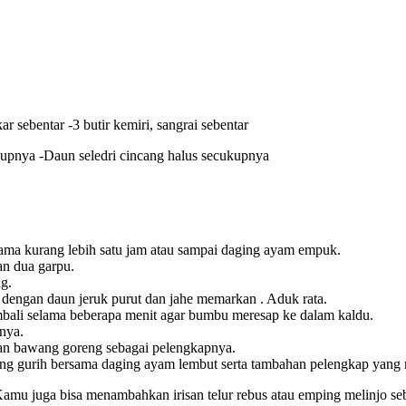
 sebentar -3 butir kemiri, sangrai sebentar
kupnya -Daun seledri cincang halus secukupnya
ama kurang lebih satu jam atau sampai daging ayam empuk.
an dua garpu.
g.
engan daun jeruk purut dan jahe memarkan . Aduk rata.
ali selama beberapa menit agar bumbu meresap ke dalam kaldu.
nya.
dan bawang goreng sebagai pelengkapnya.
ang gurih bersama daging ayam lembut serta tambahan pelengkap yang 
amu juga bisa menambahkan irisan telur rebus atau emping melinjo se