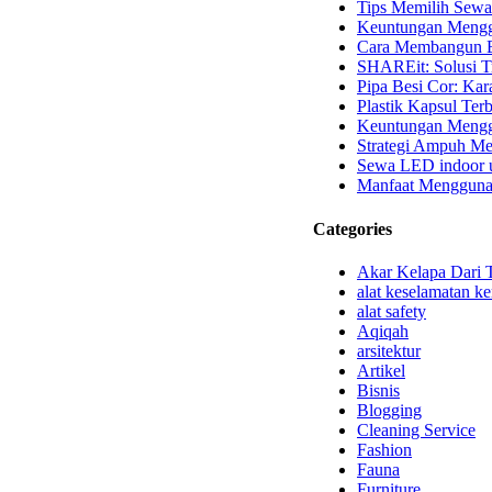
Tips Memilih Sewa
Keuntungan Mengg
Cara Membangun B
SHAREit: Solusi T
Pipa Besi Cor: Kara
Plastik Kapsul Terb
Keuntungan Menggu
Strategi Ampuh Me
Sewa LED indoor u
Manfaat Mengguna
Categories
Akar Kelapa Dari 
alat keselamatan ke
alat safety
Aqiqah
arsitektur
Artikel
Bisnis
Blogging
Cleaning Service
Fashion
Fauna
Furniture