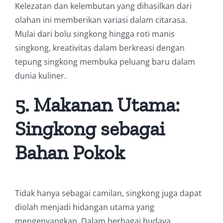
Kelezatan dan kelembutan yang dihasilkan dari
olahan ini memberikan variasi dalam citarasa.
Mulai dari bolu singkong hingga roti manis
singkong, kreativitas dalam berkreasi dengan
tepung singkong membuka peluang baru dalam
dunia kuliner.
5. Makanan Utama:
Singkong sebagai
Bahan Pokok
Tidak hanya sebagai camilan, singkong juga dapat
diolah menjadi hidangan utama yang
mengenyangkan. Dalam berbagai budaya,