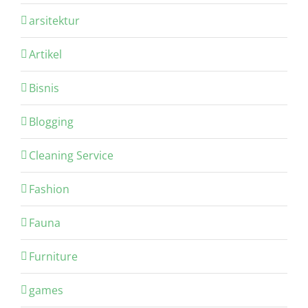
arsitektur
Artikel
Bisnis
Blogging
Cleaning Service
Fashion
Fauna
Furniture
games