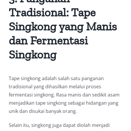
Tradisional: Tape
Singkong yang Manis
dan Fermentasi
Singkong
Tape singkong adalah salah satu panganan
tradisional yang dihasilkan melalui proses
fermentasi singkong. Rasa manis dan sedikit asam
menjadikan tape singkong sebagai hidangan yang
unik dan disukai banyak orang.
Selain itu, singkong juga dapat diolah menjadi