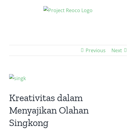
Skip
to
content
Previous
Next
View
Larger
Image
Kreativitas dalam
Menyajikan Olahan
Singkong