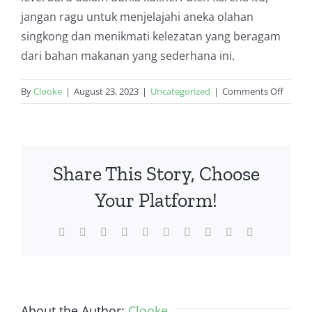
jangan ragu untuk menjelajahi aneka olahan
singkong dan menikmati kelezatan yang beragam
dari bahan makanan yang sederhana ini.
on
By
Clooke
|
August 23, 2023
|
Uncategorized
|
Comments Off
Kreativ
dalam
Menyaj
Olaha
Share This Story, Choose
Singko
Your Platform!
Facebook
Twitter
Reddit
LinkedIn
WhatsApp
Tumblr
Pinterest
Vk
Xing
Email
About the Author:
Clooke