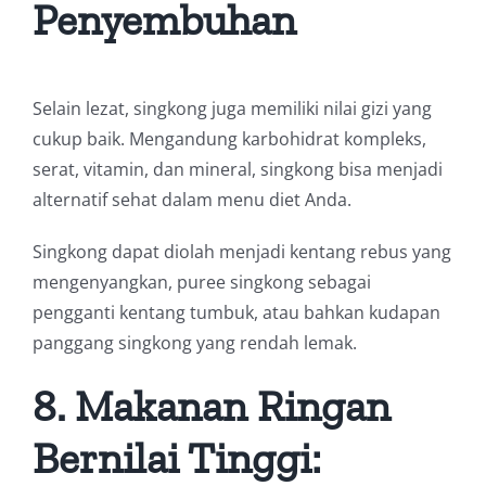
Penyembuhan
Selain lezat, singkong juga memiliki nilai gizi yang
cukup baik. Mengandung karbohidrat kompleks,
serat, vitamin, dan mineral, singkong bisa menjadi
alternatif sehat dalam menu diet Anda.
Singkong dapat diolah menjadi kentang rebus yang
mengenyangkan, puree singkong sebagai
pengganti kentang tumbuk, atau bahkan kudapan
panggang singkong yang rendah lemak.
8. Makanan Ringan
Bernilai Tinggi: