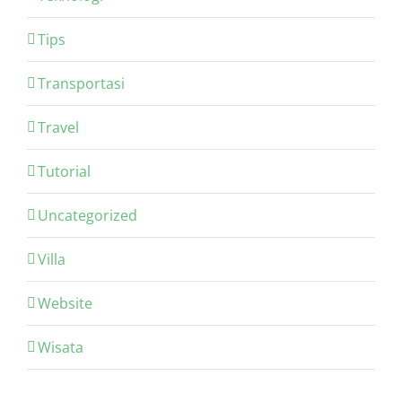
Tips
Transportasi
Travel
Tutorial
Uncategorized
Villa
Website
Wisata