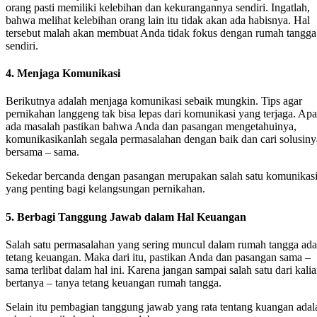
orang pasti memiliki kelebihan dan kekurangannya sendiri. Ingatlah,
bahwa melihat kelebihan orang lain itu tidak akan ada habisnya. Hal
tersebut malah akan membuat Anda tidak fokus dengan rumah tangga
sendiri.
4. Menjaga Komunikasi
Berikutnya adalah menjaga komunikasi sebaik mungkin. Tips agar
pernikahan langgeng tak bisa lepas dari komunikasi yang terjaga. Apa
ada masalah pastikan bahwa Anda dan pasangan mengetahuinya,
komunikasikanlah segala permasalahan dengan baik dan cari solusiny
bersama – sama.
Sekedar bercanda dengan pasangan merupakan salah satu komunikas
yang penting bagi kelangsungan pernikahan.
5. Berbagi Tanggung Jawab dalam Hal Keuangan
Salah satu permasalahan yang sering muncul dalam rumah tangga ada
tetang keuangan. Maka dari itu, pastikan Anda dan pasangan sama –
sama terlibat dalam hal ini. Karena jangan sampai salah satu dari kali
bertanya – tanya tetang keuangan rumah tangga.
Selain itu pembagian tanggung jawab yang rata tentang kuangan adal