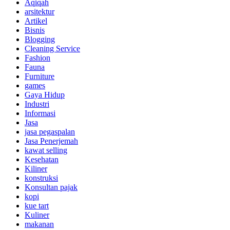
Aqiqah
arsitektur
Artikel
Bisnis
Blogging
Cleaning Service
Fashion
Fauna
Furniture
games
Gaya Hidup
Industri
Informasi
Jasa
jasa pegaspalan
Jasa Penerjemah
kawat selling
Kesehatan
Kiliner
konstruksi
Konsultan pajak
kopi
kue tart
Kuliner
makanan