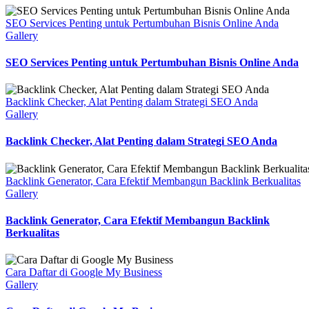
SEO Services Penting untuk Pertumbuhan Bisnis Online Anda
Gallery
SEO Services Penting untuk Pertumbuhan Bisnis Online Anda
Backlink Checker, Alat Penting dalam Strategi SEO Anda
Gallery
Backlink Checker, Alat Penting dalam Strategi SEO Anda
Backlink Generator, Cara Efektif Membangun Backlink Berkualitas
Gallery
Backlink Generator, Cara Efektif Membangun Backlink
Berkualitas
Cara Daftar di Google My Business
Gallery