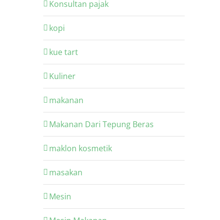
Konsultan pajak
kopi
kue tart
Kuliner
makanan
Makanan Dari Tepung Beras
maklon kosmetik
masakan
Mesin