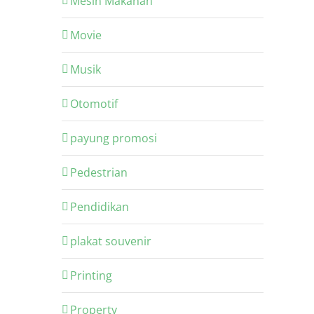
Mesin Makanan
Movie
Musik
Otomotif
payung promosi
Pedestrian
Pendidikan
plakat souvenir
Printing
Property