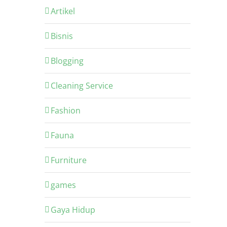
Artikel
Bisnis
Blogging
Cleaning Service
Fashion
Fauna
Furniture
games
Gaya Hidup