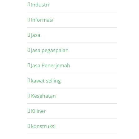
Industri
Informasi
Jasa
jasa pegaspalan
Jasa Penerjemah
kawat selling
Kesehatan
Kiliner
konstruksi