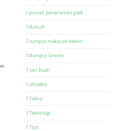
proses penanaman padi
Rumah
rumput makanan kelinci
Rumput Sintetis
an
sari buah
showbiz
Tekno
Teknologi
Tips