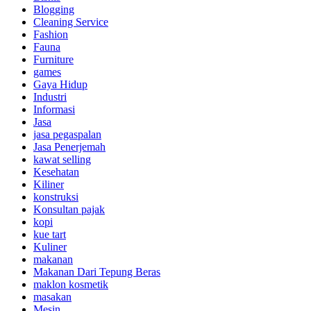
Blogging
Cleaning Service
Fashion
Fauna
Furniture
games
Gaya Hidup
Industri
Informasi
Jasa
jasa pegaspalan
Jasa Penerjemah
kawat selling
Kesehatan
Kiliner
konstruksi
Konsultan pajak
kopi
kue tart
Kuliner
makanan
Makanan Dari Tepung Beras
maklon kosmetik
masakan
Mesin