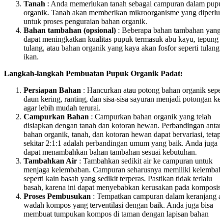
Tanah
: Anda memerlukan tanah sebagai campuran dalam pup
organik. Tanah akan memberikan mikroorganisme yang diperl
untuk proses penguraian bahan organik.
Bahan tambahan (opsional)
: Beberapa bahan tambahan yan
dapat meningkatkan kualitas pupuk termasuk abu kayu, tepung
tulang, atau bahan organik yang kaya akan fosfor seperti tulang
ikan.
Langkah-langkah Pembuatan Pupuk Organik Padat:
Persiapan Bahan
: Hancurkan atau potong bahan organik sepe
daun kering, ranting, dan sisa-sisa sayuran menjadi potongan ke
agar lebih mudah terurai.
Campurkan Bahan
: Campurkan bahan organik yang telah
disiapkan dengan tanah dan kotoran hewan. Perbandingan anta
bahan organik, tanah, dan kotoran hewan dapat bervariasi, tetap
sekitar 2:1:1 adalah perbandingan umum yang baik. Anda juga
dapat menambahkan bahan tambahan sesuai kebutuhan.
Tambahkan Air
: Tambahkan sedikit air ke campuran untuk
menjaga kelembaban. Campuran seharusnya memiliki kelemba
seperti kain basah yang sedikit terperas. Pastikan tidak terlalu
basah, karena ini dapat menyebabkan kerusakan pada komposis
Proses Pembusukan
: Tempatkan campuran dalam keranjang 
wadah kompos yang terventilasi dengan baik. Anda juga bisa
membuat tumpukan kompos di taman dengan lapisan bahan