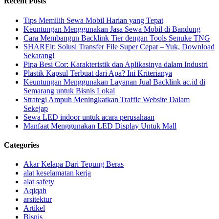
Recent Posts
Tips Memilih Sewa Mobil Harian yang Tepat
Keuntungan Menggunakan Jasa Sewa Mobil di Bandung
Cara Membangun Backlink Tier dengan Tools Senuke TNG
SHAREit: Solusi Transfer File Super Cepat – Yuk, Download
Sekarang!
Pipa Besi Cor: Karakteristik dan Aplikasinya dalam Industri
Plastik Kapsul Terbuat dari Apa? Ini Kriterianya
Keuntungan Menggunakan Layanan Jual Backlink ac.id di
Semarang untuk Bisnis Lokal
Strategi Ampuh Meningkatkan Traffic Website Dalam
Sekejap
Sewa LED indoor untuk acara perusahaan
Manfaat Menggunakan LED Display Untuk Mall
Categories
Akar Kelapa Dari Tepung Beras
alat keselamatan kerja
alat safety
Aqiqah
arsitektur
Artikel
Bisnis