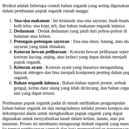
Berikut adalah beberapa contoh bahan organik yang sering digunaka
dalam pembuatan pupuk organik rumah tangga:
Sisa-sisa makanan
: Ini termasuk sisa-sisa sayuran, buah-buah
kulit telur, sisa kopi, teh, dan bahan makanan organik lainnya.
Dedaunan
: Dedak dedaunan yang jatuh dari pohon-pohon di
halaman atau kebun.
Potongan-potongan sayuran
: Sisa-sisa daun, batang, atau ak
sayuran yang tidak dimakan.
Kotoran hewan peliharaan
: Kotoran hewan peliharaan seper
kotoran kucing, anjing, atau kelinci yang dapat diolah menjadi
pupuk organik.
Kotoran ayam
: Kotoran ayam yang biasanya mengandung
banyak nitrogen dan bisa menjadi komponen penting dalam pu
organik.
Bahan organik lainnya
: Bahan-bahan seperti jerami, serbuk
gergaji, kertas daur ulang yang telah dicincang, dan bahan orga
lain yang dapat terurai.
Pembuatan pupuk organik padat di rumah melibatkan pengumpulan
bahan-bahan organik ini dan mengolahnya melalui proses kompos at
dekomposisi alami untuk menghasilkan pupuk organik yang dapat
digunakan untuk menyuburkan tanah dalam kebun, taman, atau pot
tanaman. Proses ini membantu mengurangi limbah organik yang mas
ke tempat pembuangan sampah dan juga memungkinkan penggunaan