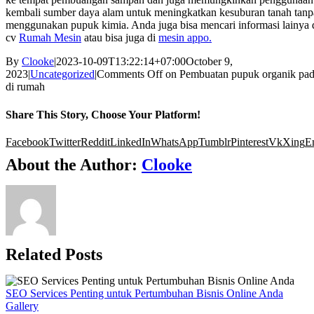
kembali sumber daya alam untuk meningkatkan kesuburan tanah tanp
menggunakan pupuk kimia. Anda juga bisa mencari informasi lainya 
cv
Rumah Mesin
atau bisa juga di
mesin appo.
By
Clooke
|
2023-10-09T13:22:14+07:00
October 9,
2023
|
Uncategorized
|
Comments Off
on Pembuatan pupuk organik pad
di rumah
Share This Story, Choose Your Platform!
Facebook
Twitter
Reddit
LinkedIn
WhatsApp
Tumblr
Pinterest
Vk
Xing
E
About the Author:
Clooke
Related Posts
SEO Services Penting untuk Pertumbuhan Bisnis Online Anda
Gallery