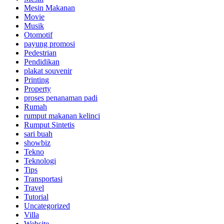
Mesin Makanan
Movie
Musik
Otomotif
payung promosi
Pedestrian
Pendidikan
plakat souvenir
Printing
Property
proses penanaman padi
Rumah
rumput makanan kelinci
Rumput Sintetis
sari buah
showbiz
Tekno
Teknologi
Tips
Transportasi
Travel
Tutorial
Uncategorized
Villa
Website