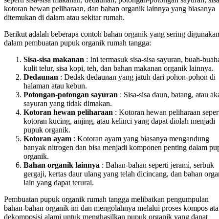
kotoran hewan peliharaan, dan bahan organik lainnya yang biasanya
ditemukan di dalam atau sekitar rumah.
Berikut adalah beberapa contoh bahan organik yang sering digunaka
dalam pembuatan pupuk organik rumah tangga:
Sisa-sisa makanan
: Ini termasuk sisa-sisa sayuran, buah-buah
kulit telur, sisa kopi, teh, dan bahan makanan organik lainnya.
Dedaunan
: Dedak dedaunan yang jatuh dari pohon-pohon di
halaman atau kebun.
Potongan-potongan sayuran
: Sisa-sisa daun, batang, atau ak
sayuran yang tidak dimakan.
Kotoran hewan peliharaan
: Kotoran hewan peliharaan seper
kotoran kucing, anjing, atau kelinci yang dapat diolah menjadi
pupuk organik.
Kotoran ayam
: Kotoran ayam yang biasanya mengandung
banyak nitrogen dan bisa menjadi komponen penting dalam pu
organik.
Bahan organik lainnya
: Bahan-bahan seperti jerami, serbuk
gergaji, kertas daur ulang yang telah dicincang, dan bahan orga
lain yang dapat terurai.
Pembuatan pupuk organik rumah tangga melibatkan pengumpulan
bahan-bahan organik ini dan mengolahnya melalui proses kompos at
dekomposisi alami untuk menghasilkan pupuk organik yang dapat