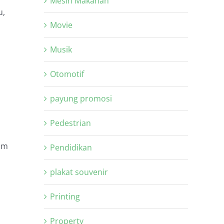
Mesin Makanan
u,
Movie
Musik
Otomotif
payung promosi
Pedestrian
ram
Pendidikan
plakat souvenir
Printing
Property