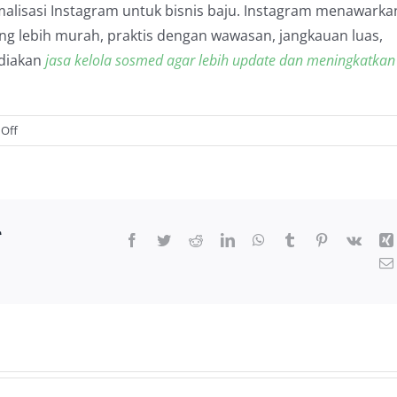
malisasi Instagram untuk bisnis baju. Instagram menawarka
ng lebih murah, praktis dengan wawasan, jangkauan luas,
ediakan
jasa kelola sosmed agar lebih update dan meningkatkan
on
Off
Cara
Optimalisasi
Instagram
Untuk
r
Bisnis
Facebook
Twitter
Reddit
LinkedIn
WhatsApp
Tumblr
Pinterest
Vk
Baju